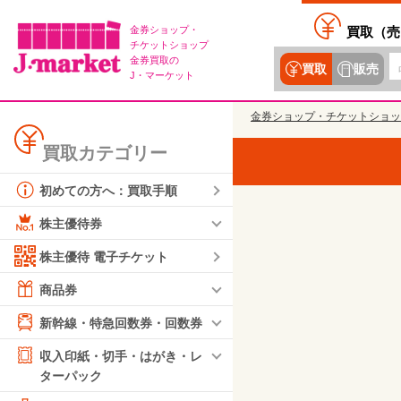
金券ショップ・
買取（
売
チケットショップ
金券買取の
買取
販売
J・マーケット
金券ショップ・チケットショッ
買取カテゴリー
初めての方へ：買取手順
株主優待券
株主優待 電子チケット
商品券
新幹線・特急回数券・回数券
収入印紙・切手・はがき・レ
ターパック