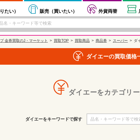
りたい
）
販売（
買いたい
）
外貨両替
プ 金券買取のJ・マーケット
買取TOP
買取商品
商品券
スーパー
ダ
ダイエーの買取価格
ダイエーをカテゴリー
ダイエーをキーワードで探す