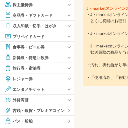
株主優待券
J・marketオンラ
・J・marketオン
商品券・ギフトカード
とくに初回のお取引で
収入印紙・切手・はがき
・J・marketオン
プリペイドカード
・J・marketオン
食事券・ビール券
郵送買取の商品が当シ
新幹線・特急回数券
・汚れ、折れ曲がり等
旅行券・宿泊券
・「使用済み」「有効
レジャー券
エンタメチケット
外貨両替
古銭・銀貨・プレミアコイン
バス・船舶