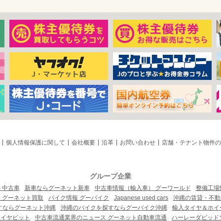
個人情報保護に関して
会社概要
沿革
お問い合わせ
店舗・テナント物件の
グループ企業
ト中古車
新車ならグーネット新車
中古車情報（輸入車） グーワールド
整備工場
 グーネット買取
バイク情報 グーバイク
Japanese used cars
沖縄の賃貸・不動
すならグーネット沖縄
沖縄のバイクを探すならグーバイク沖縄
輸入タイヤ＆ホイー
タイヤピット
中古車流通業界のニュース グーネット自動車流通
ハーレーダビッド