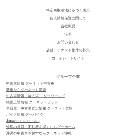
特定商取引法に基づく表示
個人情報保護に関して
会社概要
沿革
お問い合わせ
店舗・テナント物件の募集
コーポレートサイト
グループ企業
中古車情報 グーネット中古車
新車ならグーネット新車
中古車情報（輸入車） グーワールド
整備工場情報 グーネットピット
車買取・中古車査定情報 グーネット買取
バイク情報 グーバイク
Japanese used cars
沖縄の賃貸・不動産を探すならグーホーム
沖縄の中古車を探すならグーネット沖縄