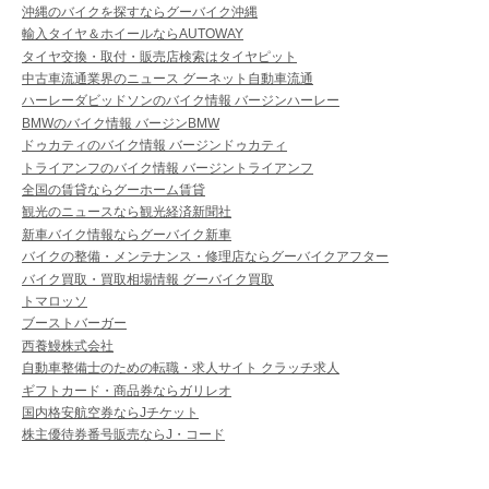
沖縄のバイクを探すならグーバイク沖縄
輸入タイヤ＆ホイールならAUTOWAY
タイヤ交換・取付・販売店検索はタイヤピット
中古車流通業界のニュース グーネット自動車流通
ハーレーダビッドソンのバイク情報 バージンハーレー
BMWのバイク情報 バージンBMW
ドゥカティのバイク情報 バージンドゥカティ
トライアンフのバイク情報 バージントライアンフ
全国の賃貸ならグーホーム賃貸
観光のニュースなら観光経済新聞社
新車バイク情報ならグーバイク新車
バイクの整備・メンテナンス・修理店ならグーバイクアフター
バイク買取・買取相場情報 グーバイク買取
トマロッソ
ブーストバーガー
西養鰻株式会社
自動車整備士のための転職・求人サイト クラッチ求人
ギフトカード・商品券ならガリレオ
国内格安航空券ならJチケット
株主優待券番号販売ならJ・コード