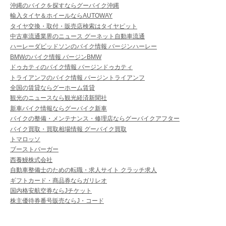
沖縄のバイクを探すならグーバイク沖縄
輸入タイヤ＆ホイールならAUTOWAY
タイヤ交換・取付・販売店検索はタイヤピット
中古車流通業界のニュース グーネット自動車流通
ハーレーダビッドソンのバイク情報 バージンハーレー
BMWのバイク情報 バージンBMW
ドゥカティのバイク情報 バージンドゥカティ
トライアンフのバイク情報 バージントライアンフ
全国の賃貸ならグーホーム賃貸
観光のニュースなら観光経済新聞社
新車バイク情報ならグーバイク新車
バイクの整備・メンテナンス・修理店ならグーバイクアフター
バイク買取・買取相場情報 グーバイク買取
トマロッソ
ブーストバーガー
西養鰻株式会社
自動車整備士のための転職・求人サイト クラッチ求人
ギフトカード・商品券ならガリレオ
国内格安航空券ならJチケット
株主優待券番号販売ならJ・コード