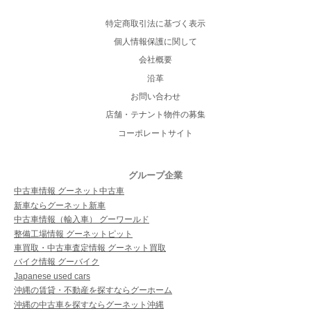
特定商取引法に基づく表示
個人情報保護に関して
会社概要
沿革
お問い合わせ
店舗・テナント物件の募集
コーポレートサイト
グループ企業
中古車情報 グーネット中古車
新車ならグーネット新車
中古車情報（輸入車） グーワールド
整備工場情報 グーネットピット
車買取・中古車査定情報 グーネット買取
バイク情報 グーバイク
Japanese used cars
沖縄の賃貸・不動産を探すならグーホーム
沖縄の中古車を探すならグーネット沖縄