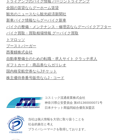
トライアンフのバイク情報 バージントライアンフ
全国の賃貸ならグーホーム賃貸
観光のニュースなら観光経済新聞社
新車バイク情報ならグーバイク新車
バイクの整備・メンテナンス・修理店ならグーバイクアフター
バイク買取・買取相場情報 グーバイク買取
トマロッソ
ブーストバーガー
西養鰻株式会社
自動車整備士のための転職・求人サイト クラッチ求人
ギフトカード・商品券ならガリレオ
国内格安航空券ならJチケット
株主優待券番号販売ならJ・コード
コスミック流通産業株式会社
神奈川県公安委員会 第451360000071号
日本チケット商協同組合優良加盟店
当社は個人情報を大切に取り扱うことを
社会的責任と考え
プライバシーマークを取得しております。