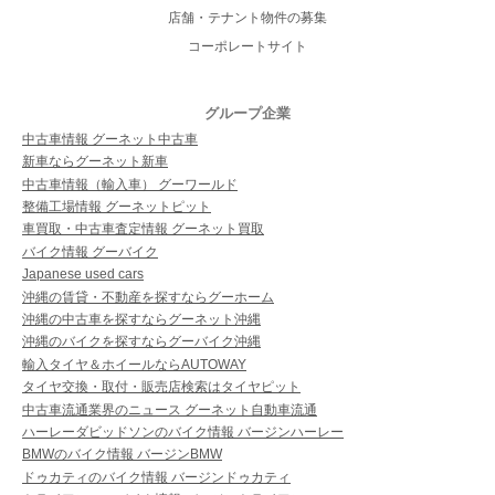
店舗・テナント物件の募集
コーポレートサイト
グループ企業
中古車情報 グーネット中古車
新車ならグーネット新車
中古車情報（輸入車） グーワールド
整備工場情報 グーネットピット
車買取・中古車査定情報 グーネット買取
バイク情報 グーバイク
Japanese used cars
沖縄の賃貸・不動産を探すならグーホーム
沖縄の中古車を探すならグーネット沖縄
沖縄のバイクを探すならグーバイク沖縄
輸入タイヤ＆ホイールならAUTOWAY
タイヤ交換・取付・販売店検索はタイヤピット
中古車流通業界のニュース グーネット自動車流通
ハーレーダビッドソンのバイク情報 バージンハーレー
BMWのバイク情報 バージンBMW
ドゥカティのバイク情報 バージンドゥカティ