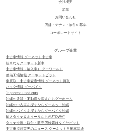
会社概要
沿革
お問い合わせ
店舗・テナント物件の募集
コーポレートサイト
グループ企業
中古車情報 グーネット中古車
新車ならグーネット新車
中古車情報（輸入車） グーワールド
整備工場情報 グーネットピット
車買取・中古車査定情報 グーネット買取
バイク情報 グーバイク
Japanese used cars
沖縄の賃貸・不動産を探すならグーホーム
沖縄の中古車を探すならグーネット沖縄
沖縄のバイクを探すならグーバイク沖縄
輸入タイヤ＆ホイールならAUTOWAY
タイヤ交換・取付・販売店検索はタイヤピット
中古車流通業界のニュース グーネット自動車流通