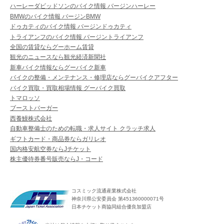
ハーレーダビッドソンのバイク情報 バージンハーレー
BMWのバイク情報 バージンBMW
ドゥカティのバイク情報 バージンドゥカティ
トライアンフのバイク情報 バージントライアンフ
全国の賃貸ならグーホーム賃貸
観光のニュースなら観光経済新聞社
新車バイク情報ならグーバイク新車
バイクの整備・メンテナンス・修理店ならグーバイクアフター
バイク買取・買取相場情報 グーバイク買取
トマロッソ
ブーストバーガー
西養鰻株式会社
自動車整備士のための転職・求人サイト クラッチ求人
ギフトカード・商品券ならガリレオ
国内格安航空券ならJチケット
株主優待券番号販売ならJ・コード
コスミック流通産業株式会社
神奈川県公安委員会 第451360000071号
日本チケット商協同組合優良加盟店