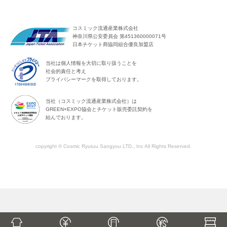
コスミック流通産業株式会社
神奈川県公安委員会 第451360000071号
日本チケット商協同組合優良加盟店
当社は個人情報を大切に取り扱うことを
社会的責任と考え
プライバシーマークを取得しております。
当社（コスミック流通産業株式会社）は
GREEN×EXPO協会とチケット販売委託契約を
結んでおります。
copyright © Cosmic Ryutuu Sangyou LTD., Inc All Rights Reserved.