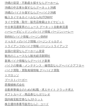
沖縄の賃貸・不動産を探すならグーホーム
沖縄の中古車を探すならグーネット沖縄
沖縄のバイクを探すならグーバイク沖縄
輸入タイヤ＆ホイールならAUTOWAY
タイヤ交換・取付・販売店検索はタイヤピット
中古車流通業界のニュース グーネット自動車流通
ハーレーダビッドソンのバイク情報 バージンハーレー
BMWのバイク情報 バージンBMW
ドゥカティのバイク情報 バージンドゥカティ
トライアンフのバイク情報 バージントライアンフ
全国の賃貸ならグーホーム賃貸
観光のニュースなら観光経済新聞社
新車バイク情報ならグーバイク新車
バイクの整備・メンテナンス・修理店ならグーバイクアフター
バイク買取・買取相場情報 グーバイク買取
トマロッソ
ブーストバーガー
西養鰻株式会社
自動車整備士のための転職・求人サイト クラッチ求人
ギフトカード・商品券ならガリレオ
国内格安航空券ならJチケット
株主優待券番号販売ならJ・コード