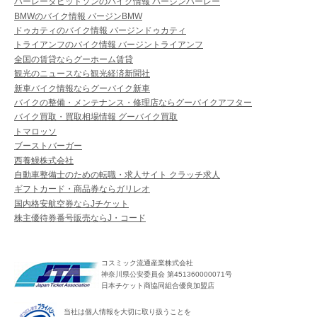
ハーレーダビッドソンのバイク情報 バージンハーレー
BMWのバイク情報 バージンBMW
ドゥカティのバイク情報 バージンドゥカティ
トライアンフのバイク情報 バージントライアンフ
全国の賃貸ならグーホーム賃貸
観光のニュースなら観光経済新聞社
新車バイク情報ならグーバイク新車
バイクの整備・メンテナンス・修理店ならグーバイクアフター
バイク買取・買取相場情報 グーバイク買取
トマロッソ
ブーストバーガー
西養鰻株式会社
自動車整備士のための転職・求人サイト クラッチ求人
ギフトカード・商品券ならガリレオ
国内格安航空券ならJチケット
株主優待券番号販売ならJ・コード
コスミック流通産業株式会社
神奈川県公安委員会 第451360000071号
日本チケット商協同組合優良加盟店
当社は個人情報を大切に取り扱うことを