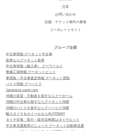
沿革
お問い合わせ
店舗・テナント物件の募集
コーポレートサイト
グループ企業
中古車情報 グーネット中古車
新車ならグーネット新車
中古車情報（輸入車） グーワールド
整備工場情報 グーネットピット
車買取・中古車査定情報 グーネット買取
バイク情報 グーバイク
Japanese used cars
沖縄の賃貸・不動産を探すならグーホーム
沖縄の中古車を探すならグーネット沖縄
沖縄のバイクを探すならグーバイク沖縄
輸入タイヤ＆ホイールならAUTOWAY
タイヤ交換・取付・販売店検索はタイヤピット
中古車流通業界のニュース グーネット自動車流通