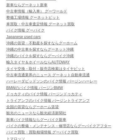
新車ならグーネット新車
中古車情報（輸入車） グーワールド
整備工場情報 グーネットピット
車買取・中古車査定情報 グーネット買取
バイク情報 グーバイク
Japanese used cars
沖縄の賃貸・不動産を探すならグーホーム
沖縄の中古車を探すならグーネット沖縄
沖縄のバイクを探すならグーバイク沖縄
輸入タイヤ＆ホイールならAUTOWAY
タイヤ交換・取付・販売店検索はタイヤピット
中古車流通業界のニュース グーネット自動車流通
ハーレーダビッドソンのバイク情報 バージンハーレー
BMWのバイク情報 バージンBMW
ドゥカティのバイク情報 バージンドゥカティ
トライアンフのバイク情報 バージントライアンフ
全国の賃貸ならグーホーム賃貸
観光のニュースなら観光経済新聞社
新車バイク情報ならグーバイク新車
バイクの整備・メンテナンス・修理店ならグーバイクアフター
バイク買取・買取相場情報 グーバイク買取
トマロッソ