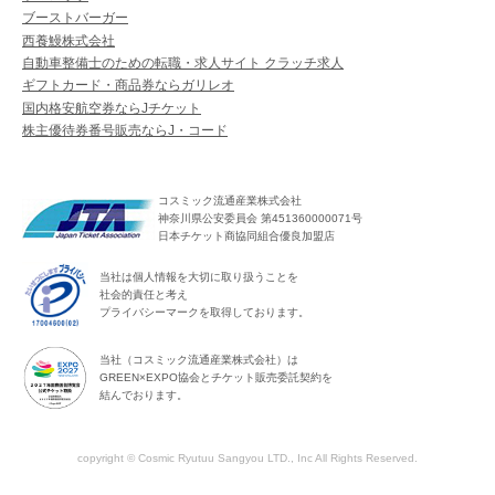
ブーストバーガー
西養鰻株式会社
自動車整備士のための転職・求人サイト クラッチ求人
ギフトカード・商品券ならガリレオ
国内格安航空券ならJチケット
株主優待券番号販売ならJ・コード
コスミック流通産業株式会社
神奈川県公安委員会 第451360000071号
日本チケット商協同組合優良加盟店
当社は個人情報を大切に取り扱うことを
社会的責任と考え
プライバシーマークを取得しております。
当社（コスミック流通産業株式会社）は
GREEN×EXPO協会とチケット販売委託契約を
結んでおります。
copyright © Cosmic Ryutuu Sangyou LTD., Inc All Rights Reserved.