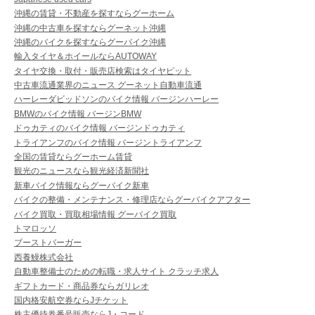
沖縄の賃貸・不動産を探すならグーホーム
沖縄の中古車を探すならグーネット沖縄
沖縄のバイクを探すならグーバイク沖縄
輸入タイヤ＆ホイールならAUTOWAY
タイヤ交換・取付・販売店検索はタイヤピット
中古車流通業界のニュース グーネット自動車流通
ハーレーダビッドソンのバイク情報 バージンハーレー
BMWのバイク情報 バージンBMW
ドゥカティのバイク情報 バージンドゥカティ
トライアンフのバイク情報 バージントライアンフ
全国の賃貸ならグーホーム賃貸
観光のニュースなら観光経済新聞社
新車バイク情報ならグーバイク新車
バイクの整備・メンテナンス・修理店ならグーバイクアフター
バイク買取・買取相場情報 グーバイク買取
トマロッソ
ブーストバーガー
西養鰻株式会社
自動車整備士のための転職・求人サイト クラッチ求人
ギフトカード・商品券ならガリレオ
国内格安航空券ならJチケット
株主優待券番号販売ならJ・コード