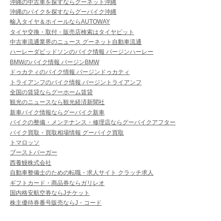
沖縄の中古車を探すならグーネット沖縄
沖縄のバイクを探すならグーバイク沖縄
輸入タイヤ＆ホイールならAUTOWAY
タイヤ交換・取付・販売店検索はタイヤピット
中古車流通業界のニュース グーネット自動車流通
ハーレーダビッドソンのバイク情報 バージンハーレー
BMWのバイク情報 バージンBMW
ドゥカティのバイク情報 バージンドゥカティ
トライアンフのバイク情報 バージントライアンフ
全国の賃貸ならグーホーム賃貸
観光のニュースなら観光経済新聞社
新車バイク情報ならグーバイク新車
バイクの整備・メンテナンス・修理店ならグーバイクアフター
バイク買取・買取相場情報 グーバイク買取
トマロッソ
ブーストバーガー
西養鰻株式会社
自動車整備士のための転職・求人サイト クラッチ求人
ギフトカード・商品券ならガリレオ
国内格安航空券ならJチケット
株主優待券番号販売ならJ・コード