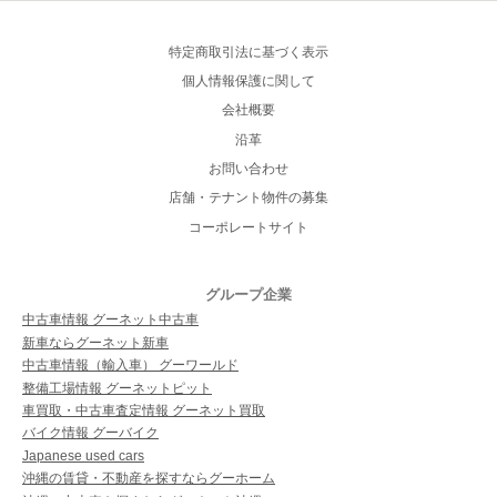
特定商取引法に基づく表示
個人情報保護に関して
会社概要
沿革
お問い合わせ
店舗・テナント物件の募集
コーポレートサイト
グループ企業
中古車情報 グーネット中古車
新車ならグーネット新車
中古車情報（輸入車） グーワールド
整備工場情報 グーネットピット
車買取・中古車査定情報 グーネット買取
バイク情報 グーバイク
Japanese used cars
沖縄の賃貸・不動産を探すならグーホーム