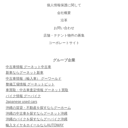
個人情報保護に関して
会社概要
沿革
お問い合わせ
店舗・テナント物件の募集
コーポレートサイト
グループ企業
中古車情報 グーネット中古車
新車ならグーネット新車
中古車情報（輸入車） グーワールド
整備工場情報 グーネットピット
車買取・中古車査定情報 グーネット買取
バイク情報 グーバイク
Japanese used cars
沖縄の賃貸・不動産を探すならグーホーム
沖縄の中古車を探すならグーネット沖縄
沖縄のバイクを探すならグーバイク沖縄
輸入タイヤ＆ホイールならAUTOWAY