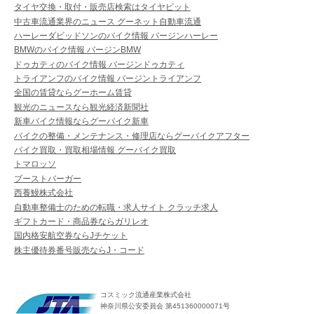
タイヤ交換・取付・販売店検索はタイヤピット
中古車流通業界のニュース グーネット自動車流通
ハーレーダビッドソンのバイク情報 バージンハーレー
BMWのバイク情報 バージンBMW
ドゥカティのバイク情報 バージンドゥカティ
トライアンフのバイク情報 バージントライアンフ
全国の賃貸ならグーホーム賃貸
観光のニュースなら観光経済新聞社
新車バイク情報ならグーバイク新車
バイクの整備・メンテナンス・修理店ならグーバイクアフター
バイク買取・買取相場情報 グーバイク買取
トマロッソ
ブーストバーガー
西養鰻株式会社
自動車整備士のための転職・求人サイト クラッチ求人
ギフトカード・商品券ならガリレオ
国内格安航空券ならJチケット
株主優待券番号販売ならJ・コード
コスミック流通産業株式会社
神奈川県公安委員会 第451360000071号