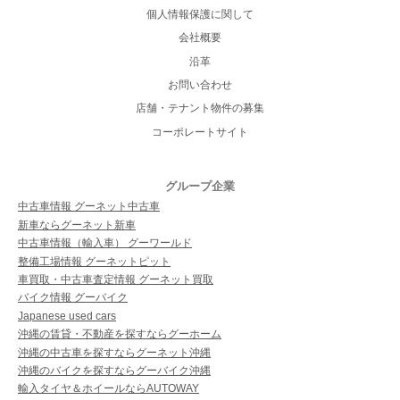
個人情報保護に関して
会社概要
沿革
お問い合わせ
店舗・テナント物件の募集
コーポレートサイト
グループ企業
中古車情報 グーネット中古車
新車ならグーネット新車
中古車情報（輸入車） グーワールド
整備工場情報 グーネットピット
車買取・中古車査定情報 グーネット買取
バイク情報 グーバイク
Japanese used cars
沖縄の賃貸・不動産を探すならグーホーム
沖縄の中古車を探すならグーネット沖縄
沖縄のバイクを探すならグーバイク沖縄
輸入タイヤ＆ホイールならAUTOWAY