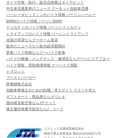
タイヤ交換・取付・販売店検索はタイヤピット
中古車流通業界のニュース グーネット自動車流通
ハーレーダビッドソンのバイク情報 バージンハーレー
BMWのバイク情報 バージンBMW
ドゥカティのバイク情報 バージンドゥカティ
トライアンフのバイク情報 バージントライアンフ
全国の賃貸ならグーホーム賃貸
観光のニュースなら観光経済新聞社
新車バイク情報ならグーバイク新車
バイクの整備・メンテナンス・修理店ならグーバイクアフター
バイク買取・買取相場情報 グーバイク買取
トマロッソ
ブーストバーガー
西養鰻株式会社
自動車整備士のための転職・求人サイト クラッチ求人
ギフトカード・商品券ならガリレオ
国内格安航空券ならJチケット
株主優待券番号販売ならJ・コード
コスミック流通産業株式会社
神奈川県公安委員会 第451360000071号