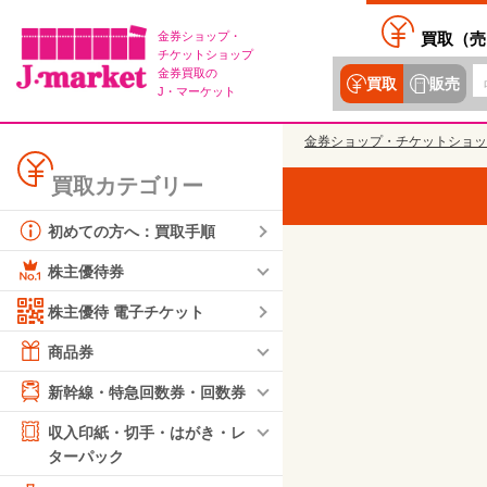
金券ショップ・
買取（
売
チケットショップ
金券買取の
買取
販売
J・マーケット
金券ショップ・チケットショッ
買取カテゴリー
初めての方へ：買取手順
株主優待券
株主優待 電子チケット
商品券
新幹線・特急回数券・回数券
収入印紙・切手・はがき・レ
ターパック