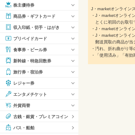
株主優待券
J・marketオンラ
・J・marketオン
商品券・ギフトカード
とくに初回のお取引で
収入印紙・切手・はがき
・J・marketオン
・J・marketオン
プリペイドカード
郵送買取の商品が当シ
・汚れ、折れ曲がり等
食事券・ビール券
・「使用済み」「有効
新幹線・特急回数券
旅行券・宿泊券
レジャー券
エンタメチケット
外貨両替
古銭・銀貨・プレミアコイン
バス・船舶