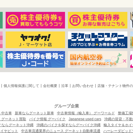
個人情報保護に関して
会社概要
沿革
お問い合わせ
店舗・テナント物件の
グループ企業
ト中古車
新車ならグーネット新車
中古車情報（輸入車） グーワールド
整備工場
 グーネット買取
バイク情報 グーバイク
Japanese used cars
沖縄の賃貸・不動
すならグーネット沖縄
沖縄のバイクを探すならグーバイク沖縄
輸入タイヤ＆ホイー
タイヤピット
中古車流通業界のニュース グーネット自動車流通
ハーレーダビッド