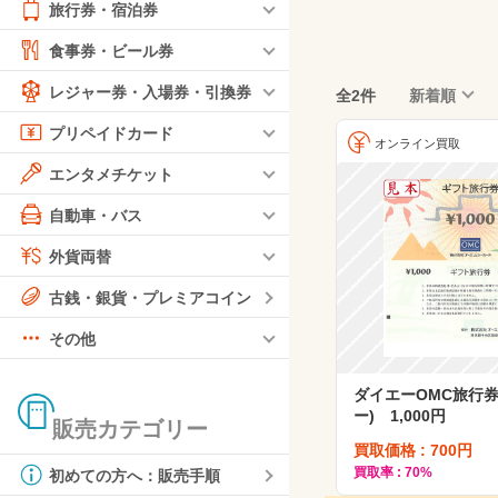
旅行券・宿泊券
食事券・ビール券
レジャー券・入場券・引換券
全2件
新着順
プリペイドカード
オンライン買取
エンタメチケット
自動車・バス
外貨両替
古銭・銀貨・プレミアコイン
その他
ダイエーOMC旅行券
ー) 1,000円
販売カテゴリー
買取価格 : 700円
買取率 : 70%
初めての方へ：販売手順