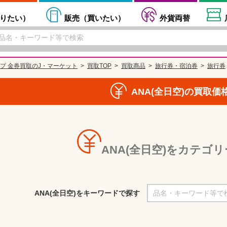
りたい
）
販売（
買いたい
）
外貨両替
プ 金券買取のJ・マーケット
買取TOP
買取商品
旅行券・宿泊券
旅行券
ANA(全日空)の買取価
ANA(全日空)をカテゴ
ANA(全日空)をキーワードで探す