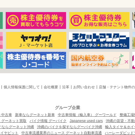
個人情報保護に関して
会社概要
沿革
お問い合わせ
店舗・テナント物件の
グループ企業
ト中古車
新車ならグーネット新車
中古車情報（輸入車） グーワールド
整備工場
 グーネット買取
バイク情報 グーバイク
Japanese used cars
沖縄の賃貸・不動
すならグーネット沖縄
沖縄のバイクを探すならグーバイク沖縄
輸入タイヤ＆ホイー
タイヤピット
中古車流通業界のニュース グーネット自動車流通
ハーレーダビッド