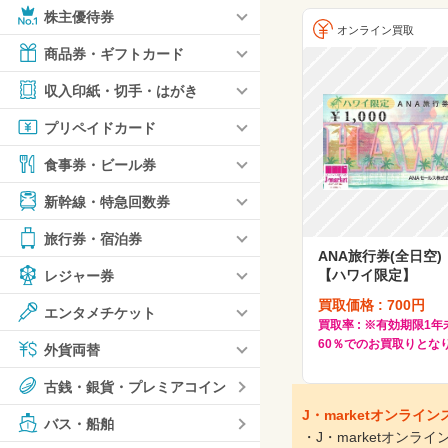
株主優待券
オンライン買取
商品券・ギフトカード
収入印紙・切手・はがき
プリペイドカード
食事券・ビール券
新幹線・特急回数券
旅行券・宿泊券
ANA旅行券(全日空)
【ハワイ限定】
レジャー券
買取価格 : 700円
エンタメチケット
買取率 : ※有効期限1
60％でのお買取りとな
外貨両替
古銭・銀貨・プレミアコイン
J・marketオンラ
バス・船舶
・J・marketオン