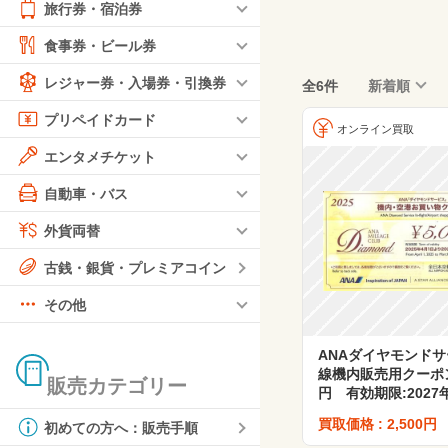
旅行券・宿泊券
食事券・ビール券
レジャー券・入場券・引換券
全6件
新着順
プリペイドカード
オンライン買取
エンタメチケット
自動車・バス
外貨両替
古銭・銀貨・プレミアコイン
その他
ANAダイヤモンドサ
線機内販売用クーポン
販売カテゴリー
円 有効期限:2027
買取価格 : 2,500円
初めての方へ：販売手順