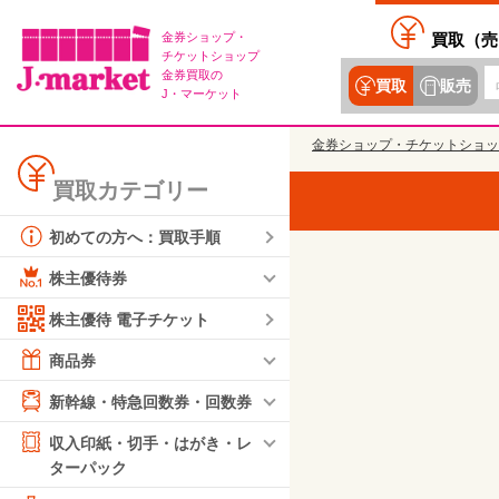
金券ショップ・
買取（
売
チケットショップ
金券買取の
買取
販売
J・マーケット
金券ショップ・チケットショッ
買取カテゴリー
初めての方へ：買取手順
株主優待券
株主優待 電子チケット
商品券
新幹線・特急回数券・回数券
収入印紙・切手・はがき・レ
ターパック