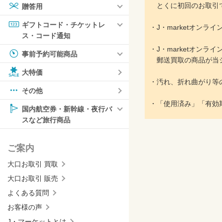
とくに初回のお取引で
贈答用
ギフトコード・チケットレ
・J・marketオン
ス・コード通知
・J・marketオン
事前予約可能商品
郵送買取の商品が当シ
大特価
・汚れ、折れ曲がり等
その他
・「使用済み」「有効
国内航空券・新幹線・夜行バ
スなど旅行商品
ご案内
大口お取引 買取
大口お取引 販売
よくある質問
お客様の声
J・マーケットとは