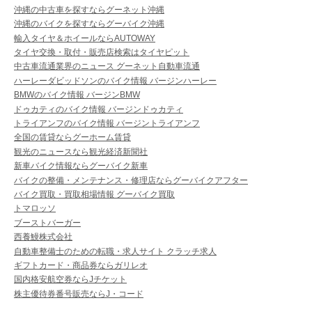
沖縄の中古車を探すならグーネット沖縄
沖縄のバイクを探すならグーバイク沖縄
輸入タイヤ＆ホイールならAUTOWAY
タイヤ交換・取付・販売店検索はタイヤピット
中古車流通業界のニュース グーネット自動車流通
ハーレーダビッドソンのバイク情報 バージンハーレー
BMWのバイク情報 バージンBMW
ドゥカティのバイク情報 バージンドゥカティ
トライアンフのバイク情報 バージントライアンフ
全国の賃貸ならグーホーム賃貸
観光のニュースなら観光経済新聞社
新車バイク情報ならグーバイク新車
バイクの整備・メンテナンス・修理店ならグーバイクアフター
バイク買取・買取相場情報 グーバイク買取
トマロッソ
ブーストバーガー
西養鰻株式会社
自動車整備士のための転職・求人サイト クラッチ求人
ギフトカード・商品券ならガリレオ
国内格安航空券ならJチケット
株主優待券番号販売ならJ・コード