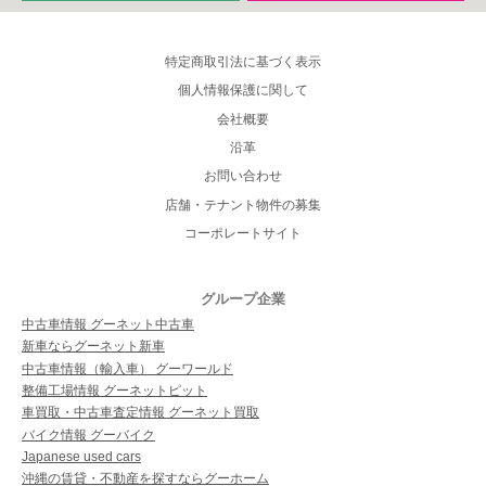
特定商取引法に基づく表示
個人情報保護に関して
会社概要
沿革
お問い合わせ
店舗・テナント物件の募集
コーポレートサイト
グループ企業
中古車情報 グーネット中古車
新車ならグーネット新車
中古車情報（輸入車） グーワールド
整備工場情報 グーネットピット
車買取・中古車査定情報 グーネット買取
バイク情報 グーバイク
Japanese used cars
沖縄の賃貸・不動産を探すならグーホーム