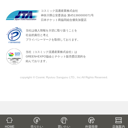
コスミック流通産業株式会社
神奈川県公安委員会 第451360000071号
日本チケット商協同組合優良加盟店
当社は個人情報を大切に取り扱うことを
社会的責任と考え
プライバシーマークを取得しております。
当社（コスミック流通産業株式会社）は
GREEN×EXPO協会とチケット販売委託契約を
結んでおります。
copyright © Cosmic Ryutuu Sangyou LTD., Inc All Rights Reserved.
HOME
売りたい
買いたい
外貨両替
店舗
案内