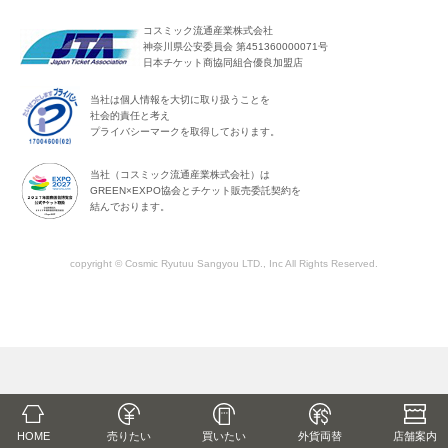
コスミック流通産業株式会社
神奈川県公安委員会 第451360000071号
日本チケット商協同組合優良加盟店
当社は個人情報を大切に取り扱うことを
社会的責任と考え
プライバシーマークを取得しております。
当社（コスミック流通産業株式会社）は
GREEN×EXPO協会とチケット販売委託契約を
結んでおります。
copyright © Cosmic Ryutuu Sangyou LTD., Inc All Rights Reserved.
HOME
売りたい
買いたい
外貨両替
店舗
案内