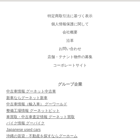
特定商取引法に基づく表示
個人情報保護に関して
会社概要
沿革
お問い合わせ
店舗・テナント物件の募集
コーポレートサイト
グループ企業
中古車情報 グーネット中古車
新車ならグーネット新車
中古車情報（輸入車） グーワールド
整備工場情報 グーネットピット
車買取・中古車査定情報 グーネット買取
バイク情報 グーバイク
Japanese used cars
沖縄の賃貸・不動産を探すならグーホーム