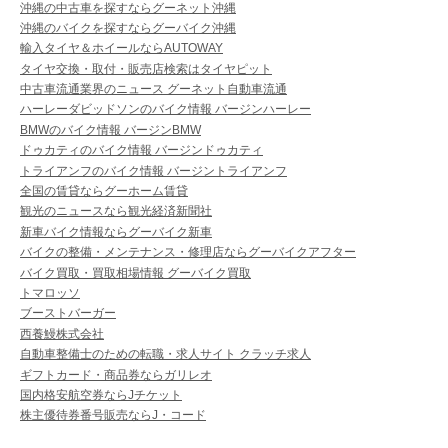
沖縄の中古車を探すならグーネット沖縄
沖縄のバイクを探すならグーバイク沖縄
輸入タイヤ＆ホイールならAUTOWAY
タイヤ交換・取付・販売店検索はタイヤピット
中古車流通業界のニュース グーネット自動車流通
ハーレーダビッドソンのバイク情報 バージンハーレー
BMWのバイク情報 バージンBMW
ドゥカティのバイク情報 バージンドゥカティ
トライアンフのバイク情報 バージントライアンフ
全国の賃貸ならグーホーム賃貸
観光のニュースなら観光経済新聞社
新車バイク情報ならグーバイク新車
バイクの整備・メンテナンス・修理店ならグーバイクアフター
バイク買取・買取相場情報 グーバイク買取
トマロッソ
ブーストバーガー
西養鰻株式会社
自動車整備士のための転職・求人サイト クラッチ求人
ギフトカード・商品券ならガリレオ
国内格安航空券ならJチケット
株主優待券番号販売ならJ・コード