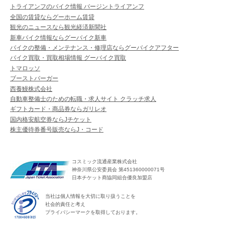
トライアンフのバイク情報 バージントライアンフ
全国の賃貸ならグーホーム賃貸
観光のニュースなら観光経済新聞社
新車バイク情報ならグーバイク新車
バイクの整備・メンテナンス・修理店ならグーバイクアフター
バイク買取・買取相場情報 グーバイク買取
トマロッソ
ブーストバーガー
西養鰻株式会社
自動車整備士のための転職・求人サイト クラッチ求人
ギフトカード・商品券ならガリレオ
国内格安航空券ならJチケット
株主優待券番号販売ならJ・コード
コスミック流通産業株式会社
神奈川県公安委員会 第451360000071号
日本チケット商協同組合優良加盟店
当社は個人情報を大切に取り扱うことを
社会的責任と考え
プライバシーマークを取得しております。