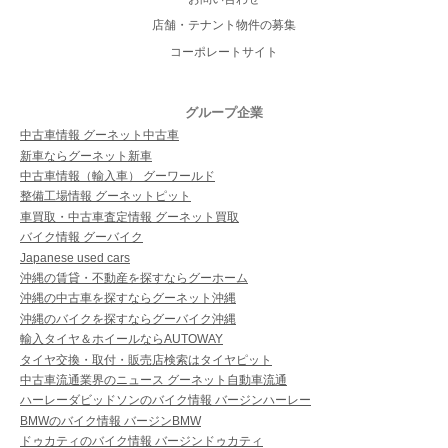
店舗・テナント物件の募集
コーポレートサイト
グループ企業
中古車情報 グーネット中古車
新車ならグーネット新車
中古車情報（輸入車） グーワールド
整備工場情報 グーネットピット
車買取・中古車査定情報 グーネット買取
バイク情報 グーバイク
Japanese used cars
沖縄の賃貸・不動産を探すならグーホーム
沖縄の中古車を探すならグーネット沖縄
沖縄のバイクを探すならグーバイク沖縄
輸入タイヤ＆ホイールならAUTOWAY
タイヤ交換・取付・販売店検索はタイヤピット
中古車流通業界のニュース グーネット自動車流通
ハーレーダビッドソンのバイク情報 バージンハーレー
BMWのバイク情報 バージンBMW
ドゥカティのバイク情報 バージンドゥカティ