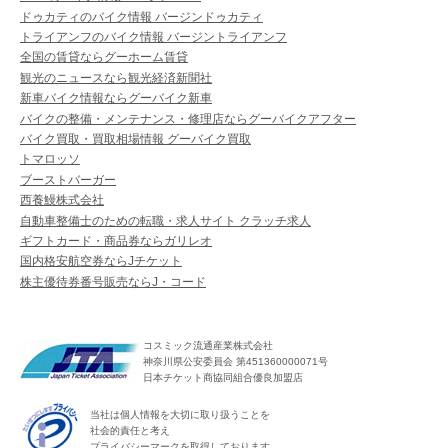
ドゥカティのバイク情報 バージンドゥカティ
トライアンフのバイク情報 バージントライアンフ
全国の賃貸ならグーホーム賃貸
観光のニュースなら観光経済新聞社
新車バイク情報ならグーバイク新車
バイクの整備・メンテナンス・修理店ならグーバイクアフター
バイク買取・買取相場情報 グーバイク買取
トマロッソ
ブーストバーガー
西養鰻株式会社
自動車整備士のための転職・求人サイト クラッチ求人
ギフトカード・商品券ならガリレオ
国内格安航空券ならJチケット
株主優待券番号販売ならJ・コード
コスミック流通産業株式会社
神奈川県公安委員会 第451360000071号
日本チケット商協同組合優良加盟店
当社は個人情報を大切に取り扱うことを
社会的責任と考え
プライバシーマークを取得しております。