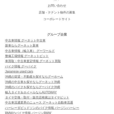
お問い合わせ
店舗・テナント物件の募集
コーポレートサイト
グループ企業
中古車情報 グーネット中古車
新車ならグーネット新車
中古車情報（輸入車） グーワールド
整備工場情報 グーネットピット
車買取・中古車査定情報 グーネット買取
バイク情報 グーバイク
Japanese used cars
沖縄の賃貸・不動産を探すならグーホーム
沖縄の中古車を探すならグーネット沖縄
沖縄のバイクを探すならグーバイク沖縄
輸入タイヤ＆ホイールならAUTOWAY
タイヤ交換・取付・販売店検索はタイヤピット
中古車流通業界のニュース グーネット自動車流通
ハーレーダビッドソンのバイク情報 バージンハーレー
BMWのバイク情報 バージンBMW