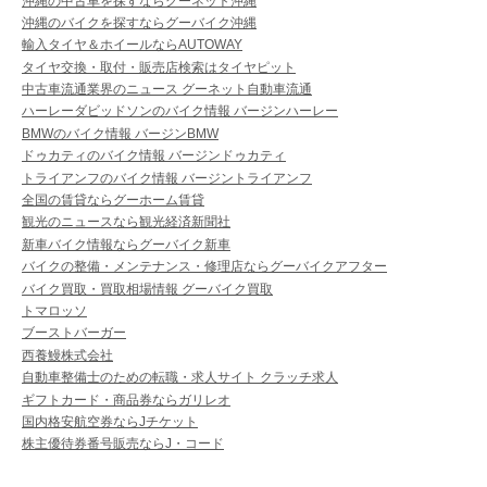
沖縄の中古車を探すならグーネット沖縄
沖縄のバイクを探すならグーバイク沖縄
輸入タイヤ＆ホイールならAUTOWAY
タイヤ交換・取付・販売店検索はタイヤピット
中古車流通業界のニュース グーネット自動車流通
ハーレーダビッドソンのバイク情報 バージンハーレー
BMWのバイク情報 バージンBMW
ドゥカティのバイク情報 バージンドゥカティ
トライアンフのバイク情報 バージントライアンフ
全国の賃貸ならグーホーム賃貸
観光のニュースなら観光経済新聞社
新車バイク情報ならグーバイク新車
バイクの整備・メンテナンス・修理店ならグーバイクアフター
バイク買取・買取相場情報 グーバイク買取
トマロッソ
ブーストバーガー
西養鰻株式会社
自動車整備士のための転職・求人サイト クラッチ求人
ギフトカード・商品券ならガリレオ
国内格安航空券ならJチケット
株主優待券番号販売ならJ・コード