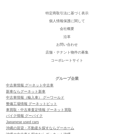
特定商取引法に基づく表示
個人情報保護に関して
会社概要
沿革
お問い合わせ
店舗・テナント物件の募集
コーポレートサイト
グループ企業
中古車情報 グーネット中古車
新車ならグーネット新車
中古車情報（輸入車） グーワールド
整備工場情報 グーネットピット
車買取・中古車査定情報 グーネット買取
バイク情報 グーバイク
Japanese used cars
沖縄の賃貸・不動産を探すならグーホーム