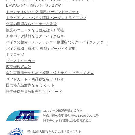
BMWのバイク情報 バージンBMW
ドゥカティのバイク情報 バージンドゥカティ
トライアンフのバイク情報 バージントライアンフ
全国の賃貸ならグーホーム賃貸
観光のニュースなら観光経済新聞社
新車バイク情報ならグーバイク新車
バイクの整備・メンテナンス・修理店ならグーバイクアフター
バイク買取・買取相場情報 グーバイク買取
トマロッソ
ブーストバーガー
西養鰻株式会社
自動車整備士のための転職・求人サイト クラッチ求人
ギフトカード・商品券ならガリレオ
国内格安航空券ならJチケット
株主優待券番号販売ならJ・コード
コスミック流通産業株式会社
神奈川県公安委員会 第451360000071号
日本チケット商協同組合優良加盟店
当社は個人情報を大切に取り扱うことを