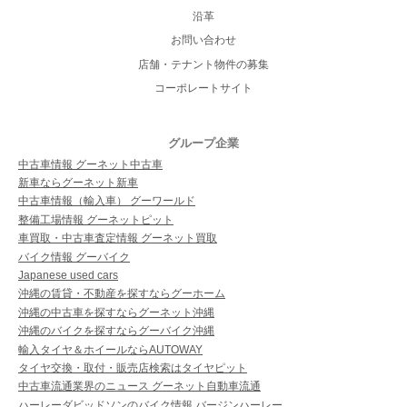
沿革
お問い合わせ
店舗・テナント物件の募集
コーポレートサイト
グループ企業
中古車情報 グーネット中古車
新車ならグーネット新車
中古車情報（輸入車） グーワールド
整備工場情報 グーネットピット
車買取・中古車査定情報 グーネット買取
バイク情報 グーバイク
Japanese used cars
沖縄の賃貸・不動産を探すならグーホーム
沖縄の中古車を探すならグーネット沖縄
沖縄のバイクを探すならグーバイク沖縄
輸入タイヤ＆ホイールならAUTOWAY
タイヤ交換・取付・販売店検索はタイヤピット
中古車流通業界のニュース グーネット自動車流通
ハーレーダビッドソンのバイク情報 バージンハーレー