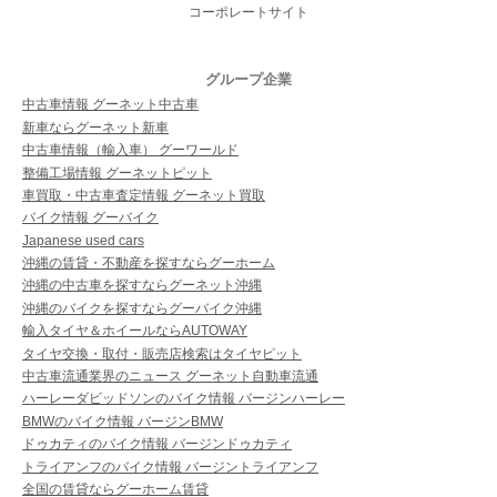
コーポレートサイト
グループ企業
中古車情報 グーネット中古車
新車ならグーネット新車
中古車情報（輸入車） グーワールド
整備工場情報 グーネットピット
車買取・中古車査定情報 グーネット買取
バイク情報 グーバイク
Japanese used cars
沖縄の賃貸・不動産を探すならグーホーム
沖縄の中古車を探すならグーネット沖縄
沖縄のバイクを探すならグーバイク沖縄
輸入タイヤ＆ホイールならAUTOWAY
タイヤ交換・取付・販売店検索はタイヤピット
中古車流通業界のニュース グーネット自動車流通
ハーレーダビッドソンのバイク情報 バージンハーレー
BMWのバイク情報 バージンBMW
ドゥカティのバイク情報 バージンドゥカティ
トライアンフのバイク情報 バージントライアンフ
全国の賃貸ならグーホーム賃貸