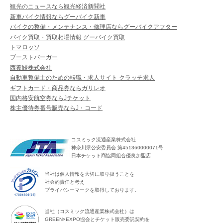
観光のニュースなら観光経済新聞社
新車バイク情報ならグーバイク新車
バイクの整備・メンテナンス・修理店ならグーバイクアフター
バイク買取・買取相場情報 グーバイク買取
トマロッソ
ブーストバーガー
西養鰻株式会社
自動車整備士のための転職・求人サイト クラッチ求人
ギフトカード・商品券ならガリレオ
国内格安航空券ならJチケット
株主優待券番号販売ならJ・コード
コスミック流通産業株式会社
神奈川県公安委員会 第451360000071号
日本チケット商協同組合優良加盟店
当社は個人情報を大切に取り扱うことを
社会的責任と考え
プライバシーマークを取得しております。
当社（コスミック流通産業株式会社）は
GREEN×EXPO協会とチケット販売委託契約を