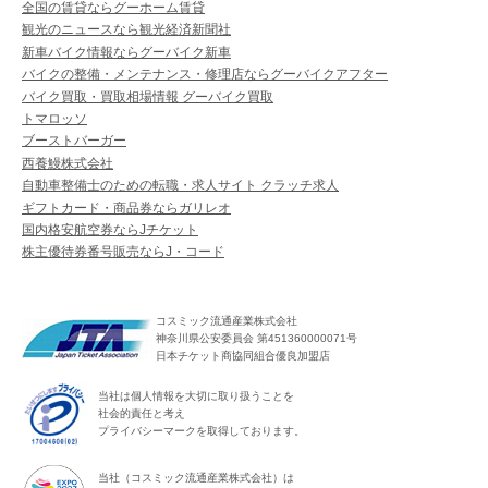
全国の賃貸ならグーホーム賃貸
観光のニュースなら観光経済新聞社
新車バイク情報ならグーバイク新車
バイクの整備・メンテナンス・修理店ならグーバイクアフター
バイク買取・買取相場情報 グーバイク買取
トマロッソ
ブーストバーガー
西養鰻株式会社
自動車整備士のための転職・求人サイト クラッチ求人
ギフトカード・商品券ならガリレオ
国内格安航空券ならJチケット
株主優待券番号販売ならJ・コード
コスミック流通産業株式会社
神奈川県公安委員会 第451360000071号
日本チケット商協同組合優良加盟店
当社は個人情報を大切に取り扱うことを
社会的責任と考え
プライバシーマークを取得しております。
当社（コスミック流通産業株式会社）は