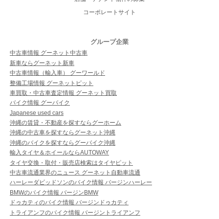
コーポレートサイト
グループ企業
中古車情報 グーネット中古車
新車ならグーネット新車
中古車情報（輸入車） グーワールド
整備工場情報 グーネットピット
車買取・中古車査定情報 グーネット買取
バイク情報 グーバイク
Japanese used cars
沖縄の賃貸・不動産を探すならグーホーム
沖縄の中古車を探すならグーネット沖縄
沖縄のバイクを探すならグーバイク沖縄
輸入タイヤ＆ホイールならAUTOWAY
タイヤ交換・取付・販売店検索はタイヤピット
中古車流通業界のニュース グーネット自動車流通
ハーレーダビッドソンのバイク情報 バージンハーレー
BMWのバイク情報 バージンBMW
ドゥカティのバイク情報 バージンドゥカティ
トライアンフのバイク情報 バージントライアンフ