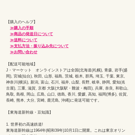
【購入のヘルプ】

≫購入の手順
≫商品の発送日について
≫送料について
≫支払方法・振り込み先について
≫お問い合わせ
【配送可能地域】

J・マーケット　オンラインストアは全国(北海道(札幌), 青森, 岩手(盛
岡), 宮城(仙台), 秋田, 山形, 福島, 茨城, 栃木, 群馬, 埼玉, 千葉, 東京, 
神奈川(横浜), 新潟, 富山, 石川, 福井, 山梨, 長野, 岐阜, 静岡, 愛知(名
古屋), 三重, 滋賀, 京都 大阪(大阪駅・難波・梅田), 兵庫, 奈良, 和歌山, 
鳥取, 島根, 岡山, 広島, 山口, 徳島, 香川, 愛媛, 高知, 福岡(博多), 佐賀, 
長崎, 熊本, 大分, 宮崎, 鹿児島, 沖縄)に発送可能です。

【東海道新幹線・豆知識】

1. 世界初の高速鉄道!

東海道新幹線は1964年(昭和39年)10月1日に開業。これは東京オリン