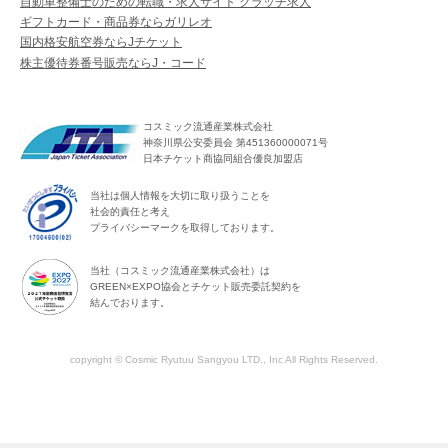
自動車整備士のための転職・求人サイト クラッチ求人
ギフトカード・商品券ならガリレオ
国内格安航空券ならJチケット
株主優待券番号販売ならJ・コード
コスミック流通産業株式会社
神奈川県公安委員会 第451360000071号
日本チケット商協同組合優良加盟店
当社は個人情報を大切に取り扱うことを
社会的責任と考え
プライバシーマークを取得しております。
当社（コスミック流通産業株式会社）は
GREEN×EXPO協会とチケット販売委託契約を
結んでおります。
copyright © Cosmic Ryutuu Sangyou LTD., Inc All Rights Reserved.