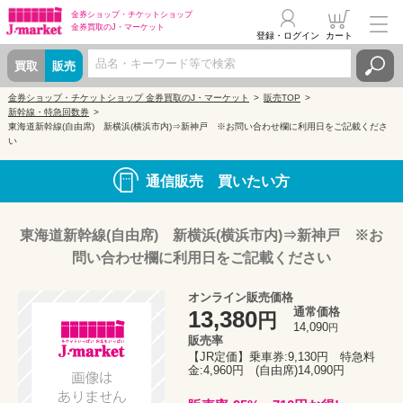
金券ショップ・
チケットショップ
金券買取の
J・マーケット
登録・ログイン
カート
買取
販売
金券ショップ・チケットショップ 金券買取のJ・マーケット
販売TOP
新幹線・特急回数券
東海道新幹線(自由席) 新横浜(横浜市内)⇒新神戸 ※お問い合わせ欄に利用日をご記載くださ
い
通信販売 買いたい方
東海道新幹線(自由席) 新横浜(横浜市内)⇒新神戸 ※お
問い合わせ欄に利用日をご記載ください
オンライン販売価格
通常価格
13,380
円
14,090
円
販売率
【JR定価】乗車券:9,130円 特急料
金:4,960円 (自由席)14,090円