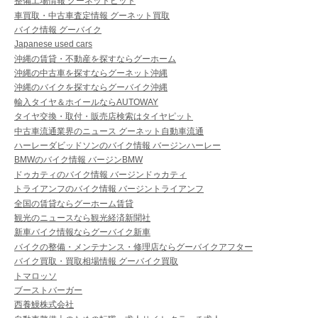
整備工場情報 グーネットピット
車買取・中古車査定情報 グーネット買取
バイク情報 グーバイク
Japanese used cars
沖縄の賃貸・不動産を探すならグーホーム
沖縄の中古車を探すならグーネット沖縄
沖縄のバイクを探すならグーバイク沖縄
輸入タイヤ＆ホイールならAUTOWAY
タイヤ交換・取付・販売店検索はタイヤピット
中古車流通業界のニュース グーネット自動車流通
ハーレーダビッドソンのバイク情報 バージンハーレー
BMWのバイク情報 バージンBMW
ドゥカティのバイク情報 バージンドゥカティ
トライアンフのバイク情報 バージントライアンフ
全国の賃貸ならグーホーム賃貸
観光のニュースなら観光経済新聞社
新車バイク情報ならグーバイク新車
バイクの整備・メンテナンス・修理店ならグーバイクアフター
バイク買取・買取相場情報 グーバイク買取
トマロッソ
ブーストバーガー
西養鰻株式会社