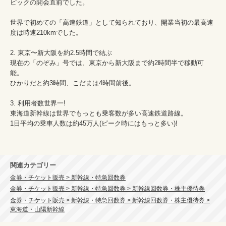
ピックの開会直前でした。

世界で初めての「高速鉄道」として知られており、開業当初の最高速
度は時速210kmでした。

2. 東京〜新大阪を約2.5時間で結ぶ

現在の「のぞみ」号では、東京から新大阪まで約2時間半で移動可
能。

ひかりだと約3時間、こだまは4時間前後。

3. 利用者数世界一!

東海道新幹線は世界でもっとも乗客数が多い高速鉄道路線。

1日平均の乗車人数は約45万人(ピーク時にはもっと多い)!

関連カテゴリー
金券・チケット販売 > 新幹線・特急回数券
金券・チケット販売 > 新幹線・特急回数券 > 新幹線回数券・株主優待券
金券・チケット販売 > 新幹線・特急回数券 > 新幹線回数券・株主優待券 >
東海道・山陽新幹線