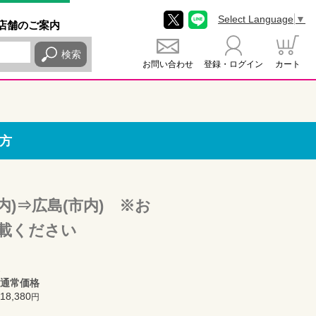
Select Language
▼
店舗
のご
案内
検索
お問い合わせ
登録・ログイン
カート
方
内)⇒広島(市内) ※お
載ください
通常価格
18,380
円