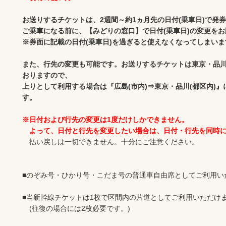
お送りするチケットは、2週間～約1ヵ月先の日付(乗車日)で発券
ご乗車になる前に、【みどりの窓口】で日付(乗車日)の変更をお
※券面に記載の日付(乗車日)を過ぎると使えなくなってしまいま
また、行先の変更も可能です。お送りするチケットは東京・品川(
おりますので、

上りとして利用する場合は『広島(市内)⇒東京・品川(都区内)
す。
※日付および行先の変更は1度だけしかできません。

　よって、日付と行先を変更したい場合は、日付・行先を同時
　払い戻しは一切できません。十分にご注意ください。

■のぞみ号・ひかり号・こだま号の普通車自由席としてご利用いた
■当新幹線チケットは1枚で区間内の片道としてご利用いただけま
　(往復の場合には2枚必要です。)
