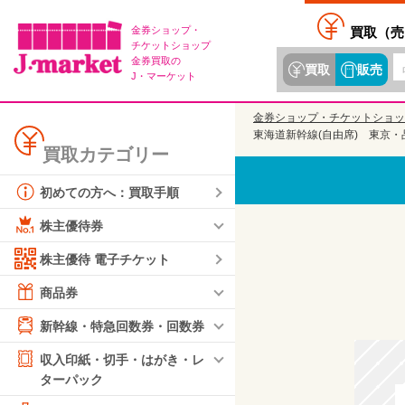
金券ショップ・
買取（
売
チケットショップ
金券買取の
買取
販売
J・マーケット
金券ショップ・チケットショッ
東海道新幹線(自由席) 東京・
買取カテゴリー
初めての方へ：買取手順
株主優待券
株主優待 電子チケット
商品券
新幹線・特急回数券・回数券
収入印紙・切手・はがき・レ
ターパック