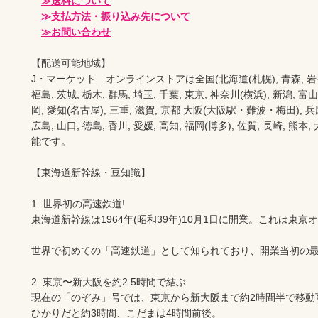
≫送料について
≫支払方法・振り込み先について
≫お問い合わせ
【配送可能地域】

J・マーケット　オンラインストアは全国(北海道(札幌), 青森, 岩手(盛岡
福島, 茨城, 栃木, 群馬, 埼玉, 千葉, 東京, 神奈川(横浜), 新潟, 富山,
岡, 愛知(名古屋), 三重, 滋賀, 京都 大阪(大阪駅・難波・梅田), 兵庫,
広島, 山口, 徳島, 香川, 愛媛, 高知, 福岡(博多), 佐賀, 長崎, 熊本
能です。

【東海道新幹線・豆知識】

1. 世界初の高速鉄道!

東海道新幹線は1964年(昭和39年)10月1日に開業。これは東
世界で初めての「高速鉄道」として知られており、開業当初の最高
2. 東京〜新大阪を約2.5時間で結ぶ

現在の「のぞみ」号では、東京から新大阪まで約2時間半で移動可
ひかりだと約3時間、こだまは4時間前後。
