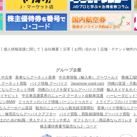
個人情報保護に関して
会社概要
沿革
お問い合わせ
店舗・テナント物件の
グループ企業
ト中古車
新車ならグーネット新車
中古車情報（輸入車） グーワールド
整備工場
 グーネット買取
バイク情報 グーバイク
Japanese used cars
沖縄の賃貸・不動
すならグーネット沖縄
沖縄のバイクを探すならグーバイク沖縄
輸入タイヤ＆ホイー
タイヤピット
中古車流通業界のニュース グーネット自動車流通
ハーレーダビッド
ジンBMW
ドゥカティのバイク情報 バージンドゥカティ
トライアンフのバイク情
ならグーホーム賃貸
観光のニュースなら観光経済新聞社
新車バイク情報ならグ
ス・修理店ならグーバイクアフター
バイク買取・買取相場情報 グーバイク買取
ト
士のための転職・求人サイト クラッチ求人
ギフトカード・商品券ならガリレオ
株主優待券番号販売ならJ・コード