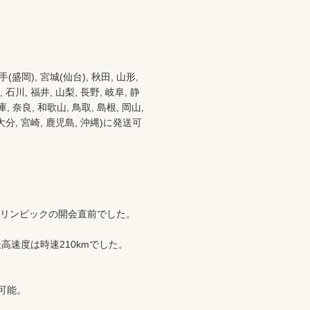
), 宮城(仙台), 秋田, 山形, 
 石川, 福井, 山梨, 長野, 岐阜, 静
 奈良, 和歌山, 鳥取, 島根, 岡山, 
, 大分, 宮崎, 鹿児島, 沖縄)に発送可
京オリンピックの開会直前でした。

速度は時速210kmでした。

能。
