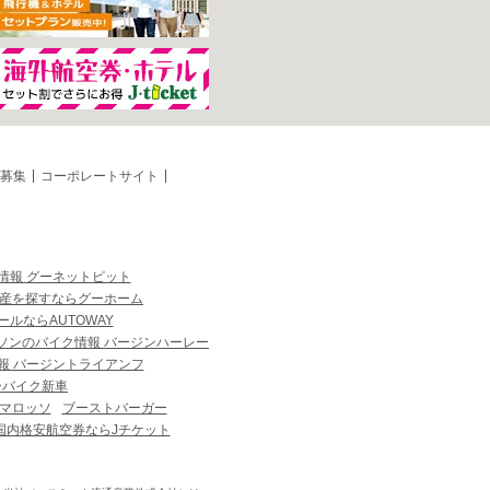
募集
コーポレートサイト
情報 グーネットピット
産を探すならグーホーム
ルならAUTOWAY
ソンのバイク情報 バージンハーレー
報 バージントライアンフ
ーバイク新車
マロッソ
ブーストバーガー
国内格安航空券ならJチケット