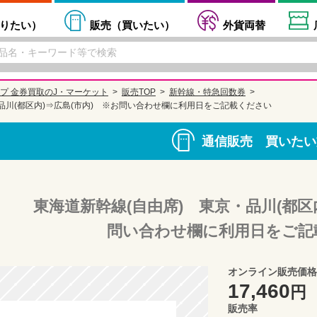
りたい
）
販売（
買いたい
）
外貨両替
プ 金券買取のJ・マーケット
販売TOP
新幹線・特急回数券
品川(都区内)⇒広島(市内) ※お問い合わせ欄に利用日をご記載ください
通信販売 買いたい
東海道新幹線(自由席) 東京・品川(都区
問い合わせ欄に利用日をご記
オンライン販売価格
17,460
円
販売率