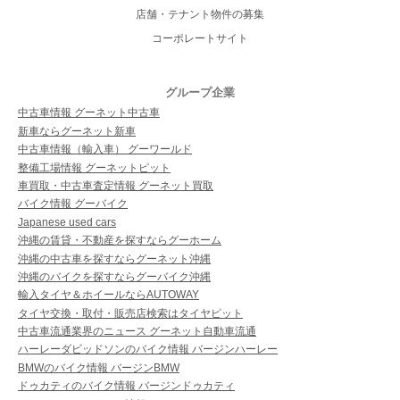
店舗・テナント物件の募集
コーポレートサイト
グループ企業
中古車情報 グーネット中古車
新車ならグーネット新車
中古車情報（輸入車） グーワールド
整備工場情報 グーネットピット
車買取・中古車査定情報 グーネット買取
バイク情報 グーバイク
Japanese used cars
沖縄の賃貸・不動産を探すならグーホーム
沖縄の中古車を探すならグーネット沖縄
沖縄のバイクを探すならグーバイク沖縄
輸入タイヤ＆ホイールならAUTOWAY
タイヤ交換・取付・販売店検索はタイヤピット
中古車流通業界のニュース グーネット自動車流通
ハーレーダビッドソンのバイク情報 バージンハーレー
BMWのバイク情報 バージンBMW
ドゥカティのバイク情報 バージンドゥカティ