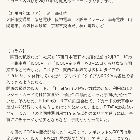
・カード内残額が20,000円を超えるチャージはできません。

【利用可能エリア】　※一部抜粋

大阪市交通局、阪急電鉄、阪神電車、大阪モノレール、南海電鉄、山
陽電車、近畿日本鉄道、京都市交通局、神戸電鉄など

【コラム】

　関西の私鉄など11社局とJR西日本(西日本旅客鉄道)は2月3日、ICカ
ード乗車券「ICOCA」と「ICOCA定期券」を3月25日から順次販売開
始すると発表した。これまで、関西の私鉄では後払いタイプの
「PiTaPa」を発行していたが、プリペイドタイプのICOCAも各社で購
入できるようになる。

関西の私鉄のICカード、「PiTaPa」は後払い方式のため、利用にはク
レジットカード同様に審査や、保証金の預託といった手間がかかって
いた。そのため、PiTaPaのエリアの鉄道会社で、ICカードの乗車券や
定期を即発行してもらうことはできなかった。また、PiTaPaは後払い
だが、ICカードの全国共通利用でPiTaPa以外のエリアで使うには、事
前ににチャージが必要となるなど、手間がかかっていた。

　今回のICOCAを販売開始した11社局では、デポジットの500円は別
途必要だが、ICカードを11社局の駅で即発行して使えるようになる。