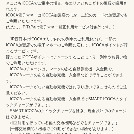
※こどもICOCAでご乗車の場合、各エリアともこどもの運賃が適用さ
れます。

ICOCA電子マネーはICOCA加盟店のほか、上記のカードの加盟店でも
ご利用いただけます。

(ただし、PiTaPaは電子マネー相互利用サービス対象外です。)

・JR西日本のICOCAエリア内での列車のご利用および、一部の
ICOCA加盟店での電子マネーのご利用に応じて、ICOCAポイントが貯
まるサービスです。

貯まったICOCAポイントはチャージすることにより、列車やお買い物
でご利用いただけます。

・ICOCAのチャージは、マークのある自動券売機・入金機で。

　ICOCAマークのある自動券売機、入金機などで行うことができま
す。

　ICOCAマークがない自動券売機ではお取り扱いできませんのでご注
意ください。

・ICOCAマークのある自動券売機・入金機ではSMART ICOCAのクイ
ックチャージができます。

・SMART ICOCAのクイックチャージを除き、現金以外でのチャージ
はできません。

・相互利用を行っている他の交通機関などでもチャージできます

　(一部交通機関の機器でご利用ができない場合があります。)
