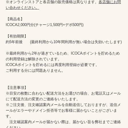
※オンラインストアと各店舗の販売価格は異なります。
各店舗にお問
い合わせください。
【商品名】

ICOCA2,000円分(チャージ1,500円+デポ500円)

【有効期限】

約5年前後　　(最終利用から10年間利用が無い場合は失効いたします)

※最終利用から2年が過ぎているため、ICOCAポイントを貯めるため
の利用登録は解除されています。

ICOCAポイントを貯めるには再度利用登録が必要です。

ご利用する分には問題ありません。

【注意事項】

※目安の枚数に合わない配送方法をお選びの場合、お電話又はメール
にて配送方法の変更のご連絡をいたします。

※ご注文後、注文確認案内メールを自動送信しておりますが、送信メ
ールがエラーやドメイン拒否等でお客様に届かないことがございま
す。

　注文確認案内メールが届かない際は、届かない旨を弊社までご連絡
ください。
