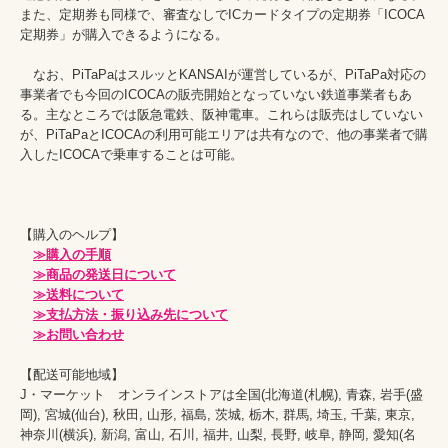
また、定期券も同様で、審査なしでICカードタイプの定期券「ICOCA
定期券」が購入できるようになる。

　なお、PiTaPaはスルッとKANSAIが運営しているが、PiTaPa対応の
事業者でも今回のICOCAの販売開始となっていない鉄道事業者もあ
る。主なところでは阪急電鉄、阪神電車。これらは販売はしていない
が、PiTaPaとICOCAの利用可能エリアは共有なので、他の事業者で購
入したICOCAで乗車することは可能。

【購入のヘルプ】

≫購入の手順
≫商品の発送日について
≫送料について
≫支払方法・振り込み先について
≫お問い合わせ
【配送可能地域】

J・マーケット　オンラインストアは全国(北海道(札幌), 青森, 岩手(盛
岡), 宮城(仙台), 秋田, 山形, 福島, 茨城, 栃木, 群馬, 埼玉, 千葉, 東京, 
神奈川(横浜), 新潟, 富山, 石川, 福井, 山梨, 長野, 岐阜, 静岡, 愛知(名