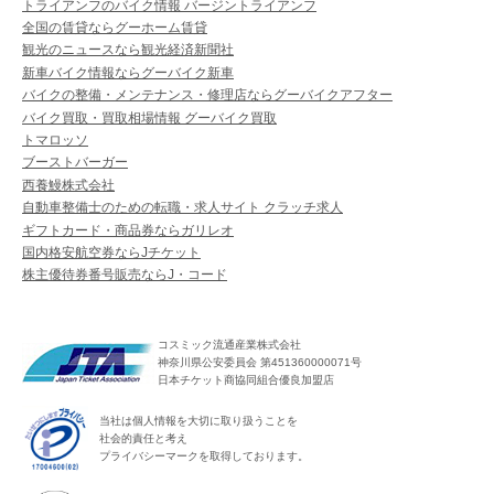
トライアンフのバイク情報 バージントライアンフ
全国の賃貸ならグーホーム賃貸
観光のニュースなら観光経済新聞社
新車バイク情報ならグーバイク新車
バイクの整備・メンテナンス・修理店ならグーバイクアフター
バイク買取・買取相場情報 グーバイク買取
トマロッソ
ブーストバーガー
西養鰻株式会社
自動車整備士のための転職・求人サイト クラッチ求人
ギフトカード・商品券ならガリレオ
国内格安航空券ならJチケット
株主優待券番号販売ならJ・コード
コスミック流通産業株式会社
神奈川県公安委員会 第451360000071号
日本チケット商協同組合優良加盟店
当社は個人情報を大切に取り扱うことを
社会的責任と考え
プライバシーマークを取得しております。