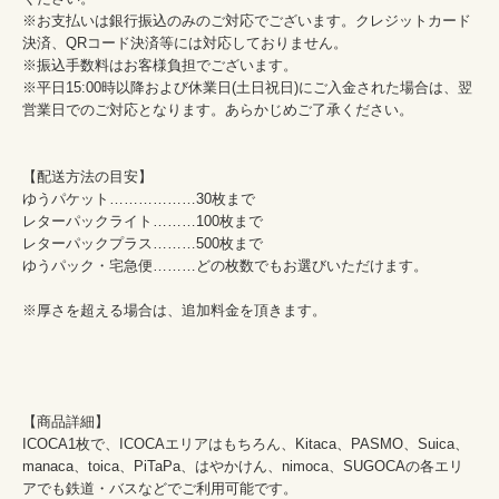
※お支払いは銀行振込のみのご対応でございます。クレジットカード
決済、QRコード決済等には対応しておりません。

※振込手数料はお客様負担でございます。

※平日15:00時以降および休業日(土日祝日)にご入金された場合は、翌
営業日でのご対応となります。あらかじめご了承ください。

【配送方法の目安】

ゆうパケット………………30枚まで

レターパックライト………100枚まで

レターパックプラス………500枚まで

ゆうパック・宅急便………どの枚数でもお選びいただけます。

※厚さを超える場合は、追加料金を頂きます。

【商品詳細】

ICOCA1枚で、ICOCAエリアはもちろん、Kitaca、PASMO、Suica、
manaca、toica、PiTaPa、はやかけん、nimoca、SUGOCAの各エリ
アでも鉄道・バスなどでご利用可能です。
