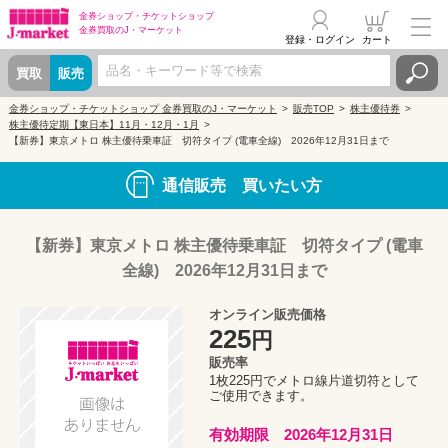
金券ショップ・
チケットショップ
金券買取の
J・マーケット
登録・ログイン
カート
買取
販売
金券ショップ・チケットショップ 金券買取のJ・マーケット
販売TOP
株主優待券
株主優待定期【東日本】11月・12月・1月
【新券】東京メトロ 株主優待乗車証 切符タイプ (電車全線) 2026年12月31日まで
通信販売 買いたい方
【新券】東京メトロ 株主優待乗車証 切符タイプ (電車
全線) 2026年12月31日まで
オンライン販売価格
225
円
販売率
1枚225円でメトロ線片道切符として
ご使用できます。
有効期限 2026年12月31日