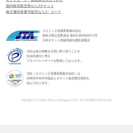
国内格安航空券ならJチケット
株主優待券番号販売ならJ・コード
コスミック流通産業株式会社
神奈川県公安委員会 第451360000071号
日本チケット商協同組合優良加盟店
当社は個人情報を大切に取り扱うことを
社会的責任と考え
プライバシーマークを取得しております。
当社（コスミック流通産業株式会社）は
GREEN×EXPO協会とチケット販売委託契約を
結んでおります。
copyright © Cosmic Ryutuu Sangyou LTD., Inc All Rights Reserved.