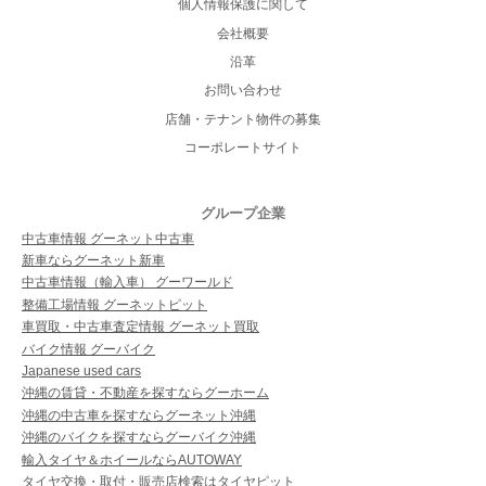
個人情報保護に関して
会社概要
沿革
お問い合わせ
店舗・テナント物件の募集
コーポレートサイト
グループ企業
中古車情報 グーネット中古車
新車ならグーネット新車
中古車情報（輸入車） グーワールド
整備工場情報 グーネットピット
車買取・中古車査定情報 グーネット買取
バイク情報 グーバイク
Japanese used cars
沖縄の賃貸・不動産を探すならグーホーム
沖縄の中古車を探すならグーネット沖縄
沖縄のバイクを探すならグーバイク沖縄
輸入タイヤ＆ホイールならAUTOWAY
タイヤ交換・取付・販売店検索はタイヤピット