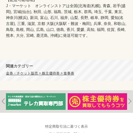
J・マーケット　オンラインストアは全国(北海道(札幌), 青森, 岩手(盛
岡), 宮城(仙台), 秋田, 山形, 福島, 茨城, 栃木, 群馬, 埼玉, 千葉, 東京, 
神奈川(横浜), 新潟, 富山, 石川, 福井, 山梨, 長野, 岐阜, 静岡, 愛知(名
古屋), 三重, 滋賀, 京都 大阪(大阪駅・難波・梅田), 兵庫, 奈良, 和歌山, 
鳥取, 島根, 岡山, 広島, 山口, 徳島, 香川, 愛媛, 高知, 福岡, 佐賀, 長崎, 
熊本, 大分, 宮崎, 鹿児島, 沖縄)に発送可能です。
関連カテゴリー
金券・チケット販売 > 株主優待券 > 食事券
特定商取引法に基づく表示