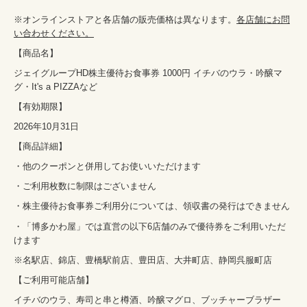
※オンラインストアと各店舗の販売価格は異なります。
各店舗にお問
い合わせください。
【商品名】
ジェイグループHD株主優待お食事券 1000円 イチバのウラ・吟醸マ
グ・It's a PIZZAなど
【有効期限】
2026年10月31日
【商品詳細】
・他のクーポンと併用してお使いいただけます
・ご利用枚数に制限はございません
・株主優待お食事券ご利用分については、領収書の発行はできません
・「博多かわ屋」では直営の以下6店舗のみで優待券をご利用いただ
けます
※名駅店、錦店、豊橋駅前店、豊田店、大井町店、静岡呉服町店
【ご利用可能店舗】
イチバのウラ、寿司と串と樽酒、吟醸マグロ、ブッチャーブラザー