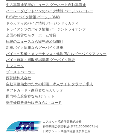
中古車流通業界のニュース グーネット自動車流通
ハーレーダビッドソンのバイク情報 バージンハーレー
BMWのバイク情報 バージンBMW
ドゥカティのバイク情報 バージンドゥカティ
トライアンフのバイク情報 バージントライアンフ
全国の賃貸ならグーホーム賃貸
観光のニュースなら観光経済新聞社
新車バイク情報ならグーバイク新車
バイクの整備・メンテナンス・修理店ならグーバイクアフター
バイク買取・買取相場情報 グーバイク買取
トマロッソ
ブーストバーガー
西養鰻株式会社
自動車整備士のための転職・求人サイト クラッチ求人
ギフトカード・商品券ならガリレオ
国内格安航空券ならJチケット
株主優待券番号販売ならJ・コード
コスミック流通産業株式会社
神奈川県公安委員会 第451360000071号
日本チケット商協同組合優良加盟店