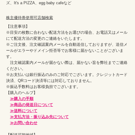
ズ、It's a PIZZA、egg baby cafeなど
株主優待券使用可店舗検索
【注意事項】

※目安の枚数に合わない配送方法をお選びの場合、お電話又はメール
にて配送方法の変更のご連絡をいたします。

※ご注文後、注文確認案内メールを自動送信しておりますが、送信メ
ールがエラーやドメイン拒否等でお客様に届かないことがございま
す。

　注文確認案内メールが届かない際は、届かない旨を弊社までご連絡
ください。

※お支払いは銀行振込のみのご対応でございます。クレジットカード
決済、QRコード決済等には対応しておりません。

※振込手数料はお客様負担でございます。

【購入のヘルプ】

≫購入の手順
≫商品の発送日について
≫送料について
≫支払方法・振り込み先について
≫お問い合わせ
【配送可能地域】
