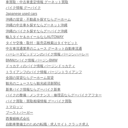
車買取・中古車査定情報 グーネット買取
バイク情報 グーバイク
Japanese used cars
沖縄の賃貸・不動産を探すならグーホーム
沖縄の中古車を探すならグーネット沖縄
沖縄のバイクを探すならグーバイク沖縄
輸入タイヤ＆ホイールならAUTOWAY
タイヤ交換・取付・販売店検索はタイヤピット
中古車流通業界のニュース グーネット自動車流通
ハーレーダビッドソンのバイク情報 バージンハーレー
BMWのバイク情報 バージンBMW
ドゥカティのバイク情報 バージンドゥカティ
トライアンフのバイク情報 バージントライアンフ
全国の賃貸ならグーホーム賃貸
観光のニュースなら観光経済新聞社
新車バイク情報ならグーバイク新車
バイクの整備・メンテナンス・修理店ならグーバイクアフター
バイク買取・買取相場情報 グーバイク買取
トマロッソ
ブーストバーガー
西養鰻株式会社
自動車整備士のための転職・求人サイト クラッチ求人