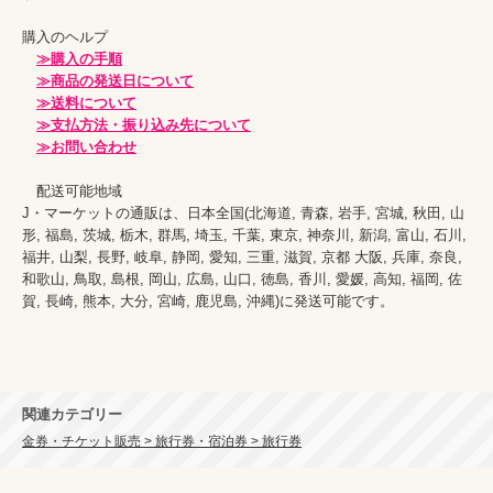
購入のヘルプ

≫購入の手順
≫商品の発送日について
≫送料について
≫支払方法・振り込み先について
≫お問い合わせ
　配送可能地域

J・マーケットの通販は、日本全国(北海道, 青森, 岩手, 宮城, 秋田, 山
形, 福島, 茨城, 栃木, 群馬, 埼玉, 千葉, 東京, 神奈川, 新潟, 富山, 石川, 
福井, 山梨, 長野, 岐阜, 静岡, 愛知, 三重, 滋賀, 京都 大阪, 兵庫, 奈良, 
和歌山, 鳥取, 島根, 岡山, 広島, 山口, 徳島, 香川, 愛媛, 高知, 福岡, 佐
賀, 長崎, 熊本, 大分, 宮崎, 鹿児島, 沖縄)に発送可能です。
関連カテゴリー
金券・チケット販売 > 旅行券・宿泊券 > 旅行券