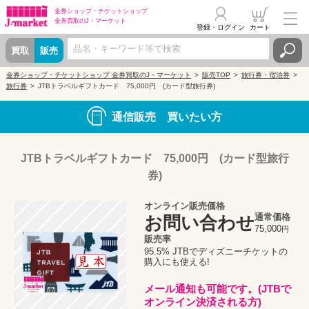
金券ショップ・
チケットショップ
金券買取の
J・マーケット
登録・ログイン
カート
買取
販売
金券ショップ・チケットショップ 金券買取のJ・マーケット
販売TOP
旅行券・宿泊券
旅行券
JTBトラベルギフトカード 75,000円 (カード型旅行券)
通信販売 買いたい方
JTBトラベルギフトカード 75,000円 (カード型旅行
券)
オンライン販売価格
通常価格
お問い合わせ
75,000
円
販売率
95.5% JTBでディズニーチケットの
購入にも使える!
メール通知も可能です。(JTBで
オンライン決済される方)