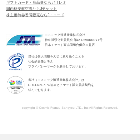
ギフトカード・商品券ならガリレオ
国内格安航空券ならJチケット
株主優待券番号販売ならJ・コード
コスミック流通産業株式会社
神奈川県公安委員会 第451360000071号
日本チケット商協同組合優良加盟店
当社は個人情報を大切に取り扱うことを
社会的責任と考え
プライバシーマークを取得しております。
当社（コスミック流通産業株式会社）は
GREEN×EXPO協会とチケット販売委託契約を
結んでおります。
copyright © Cosmic Ryutuu Sangyou LTD., Inc All Rights Reserved.