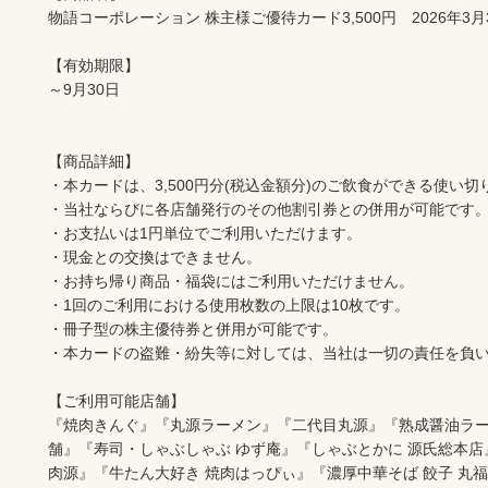
物語コーポレーション 株主様ご優待カード3,500円　2026年3月3
【有効期限】

～9月30日

【商品詳細】

・本カードは、3,500円分(税込金額分)のご飲食ができる使い切
・当社ならびに各店舗発行のその他割引券との併用が可能です。
・お支払いは1円単位でご利用いただけます。

・現金との交換はできません。

・お持ち帰り商品・福袋にはご利用いただけません。

・1回のご利用における使用枚数の上限は10枚です。

・冊子型の株主優待券と併用が可能です。

・本カードの盗難・紛失等に対しては、当社は一切の責任を負い
【ご利用可能店舗】

『焼肉きんぐ』『丸源ラーメン』『二代目丸源』『熟成醤油ラー
舗』『寿司・しゃぶしゃぶ ゆず庵』『しゃぶとかに 源氏総本店
肉源』『牛たん大好き 焼肉はっぴぃ』『濃厚中華そば 餃子 丸