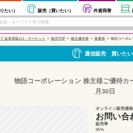
りたい
）
販売（
買いたい
）
外貨両替
プ 金券買取のJ・マーケット
販売TOP
株主優待券
食事券
物語コーポレー
通信販売 買いたい
物語コーポレーション 株主様ご優待カード3
月30日
オンライン販売価格
お問い合
販売率
95%