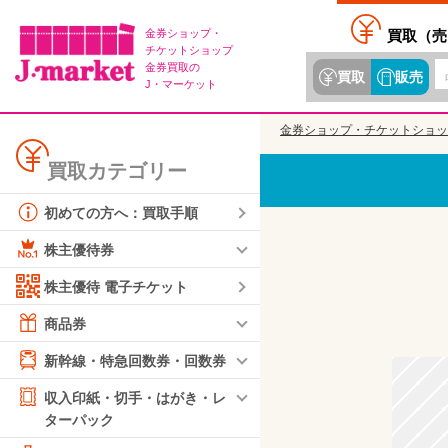
金券ショップ・
買取（
売
チケットショップ
金券買取の
買取
販売
J・マーケット
金券ショップ・チケットショッ
買取カテゴリー
初めての方へ：買取手順
株主優待券
株主優待 電子チケット
商品券
新幹線・特急回数券・回数券
収入印紙・切手・はがき・レ
ターパック