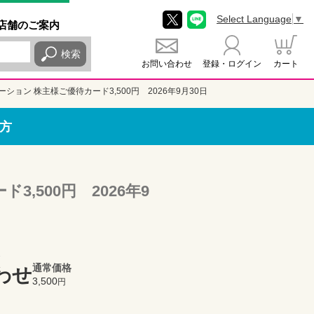
Select Language
▼
店舗
のご
案内
検索
お問い合わせ
登録・ログイン
カート
ション 株主様ご優待カード3,500円 2026年9月30日
方
,500円 2026年9
通常価格
わせ
3,500
円