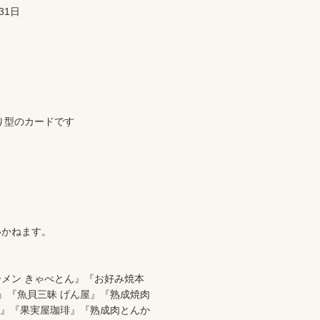
1日

り型のカードです



かねます。

メン きゃべとん』『お好み焼本
』『魚貝三昧 げん屋』『熟成焼肉 
福』『果実屋珈琲』『熟成肉とんか