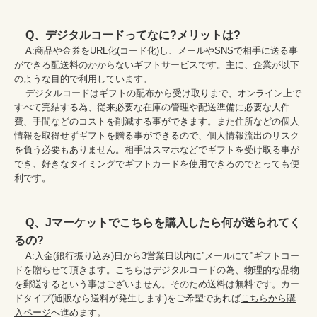
Q、デジタルコードってなに?メリットは?
    A:商品や金券をURL化(コード化)し、メールやSNSで相手に送る事
ができる配送料のかからないギフトサービスです。主に、企業が以下
のような目的で利用しています。

    デジタルコードはギフトの配布から受け取りまで、オンライン上で
すべて完結する為、従来必要な在庫の管理や配送準備に必要な人件
費、手間などのコストを削減する事ができます。また住所などの個人
情報を取得せずギフトを贈る事ができるので、個人情報流出のリスク
を負う必要もありません。相手はスマホなどでギフトを受け取る事が
でき、好きなタイミングでギフトカードを使用できるのでとっても便
利です。

Q、Jマーケットでこちらを購入したら何が送られてく
るの?
    A:入金(銀行振り込み)日から3営業日以内に”メールにて”ギフトコー
ドを贈らせて頂きます。こちらはデジタルコードの為、物理的な品物
を郵送するという事はございません。そのため送料は無料です。カー
ドタイプ(通販なら送料が発生します)をご希望であれば
こちらから購
入ページ
へ進めます。
