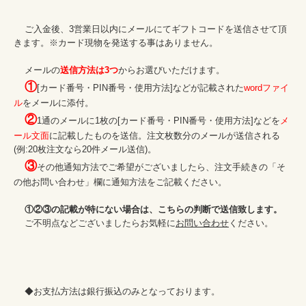
    ご入金後、3営業日以内にメールにてギフトコードを送信させて頂
きます。※カード現物を発送する事はありません。

    メールの
送信方法は3つ
からお選びいただけます。

①
[カード番号・PIN番号・使用方法]などが記載された
wordファイ
ル
をメールに添付。

②
1通のメールに1枚の[カード番号・PIN番号・使用方法]などを
メ
ール文面
に記載したものを送信。注文枚数分のメールが送信される
(例:20枚注文なら20件メール送信)。

③
その他通知方法でご希望がございましたら、注文手続きの「そ
の他お問い合わせ」欄に通知方法をご記載ください。

①②③の記載が特にない場合は、こちらの判断で送信致します。
    ご不明点などございましたらお気軽に
お問い合わせ
ください。

    ◆お支払方法は銀行振込のみとなっております。
