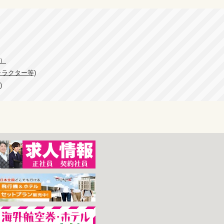
プ）
ャラクター等)
)