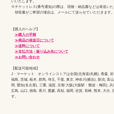
いいたします。

※チケットレス(番号通知)の際は、現物・納品書などは発送いた
　領収書がご希望の場合は、メールにて送らせていただきます。
【購入のヘルプ】

≫購入の手順
≫商品の発送日について
≫送料について
≫支払方法・振り込み先について
≫お問い合わせ
【配送可能地域】

J・マーケット　オンラインストアは全国(北海道(札幌), 青森, 岩手(盛岡
福島, 茨城, 栃木, 群馬, 埼玉, 千葉, 東京, 神奈川(横浜), 新潟, 富山,
岡, 愛知(名古屋), 三重, 滋賀, 京都 大阪(大阪駅・難波・梅田), 兵庫,
広島, 山口, 徳島, 香川, 愛媛, 高知, 福岡, 佐賀, 長崎, 熊本, 大
す。