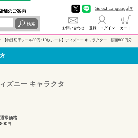
Select Language
▼
店舗
のご
案内
検索
お問い合わせ
登録・ログイン
カート
【特殊切手シール80円×10枚シート】ディズニー キャラクター 額面800円分
方
ディズニー キャラクタ
通常価格
800
円