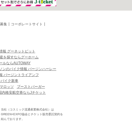
募集
コーポレートサイト
情報 グーネットピット
産を探すならグーホーム
ルならAUTOWAY
ソンのバイク情報 バージンハーレー
報 バージントライアンフ
ーバイク新車
マロッソ
ブーストバーガー
国内格安航空券ならJチケット
当社（コスミック流通産業株式会社）は
GREEN×EXPO協会とチケット販売委託契約を
結んでおります。