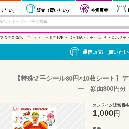
りたい
）
販売（
買いたい
）
外貨両替
プ 金券買取のJ・マーケット
販売TOP
収入印紙・切手・はがき
記念切手
通信販売 買いたい
【特殊切手シール80円×10枚シート】
ー 額面800円分
オンライン販売価格
1,000
円
数量