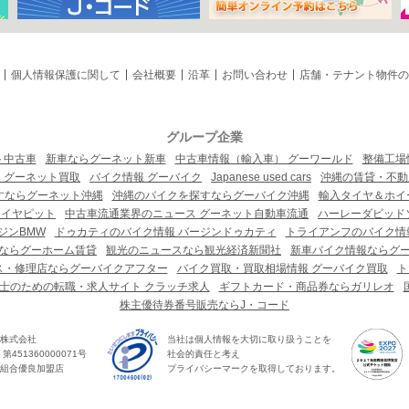
個人情報保護に関して
会社概要
沿革
お問い合わせ
店舗・テナント物件の
グループ企業
ト中古車
新車ならグーネット新車
中古車情報（輸入車） グーワールド
整備工場
 グーネット買取
バイク情報 グーバイク
Japanese used cars
沖縄の賃貸・不動
すならグーネット沖縄
沖縄のバイクを探すならグーバイク沖縄
輸入タイヤ＆ホイー
タイヤピット
中古車流通業界のニュース グーネット自動車流通
ハーレーダビッド
ジンBMW
ドゥカティのバイク情報 バージンドゥカティ
トライアンフのバイク情
ならグーホーム賃貸
観光のニュースなら観光経済新聞社
新車バイク情報ならグ
ス・修理店ならグーバイクアフター
バイク買取・買取相場情報 グーバイク買取
ト
士のための転職・求人サイト クラッチ求人
ギフトカード・商品券ならガリレオ
株主優待券番号販売ならJ・コード
株式会社
当社は個人情報を大切に取り扱うことを
451360000071号
社会的責任と考え
組合優良加盟店
プライバシーマークを取得しております。