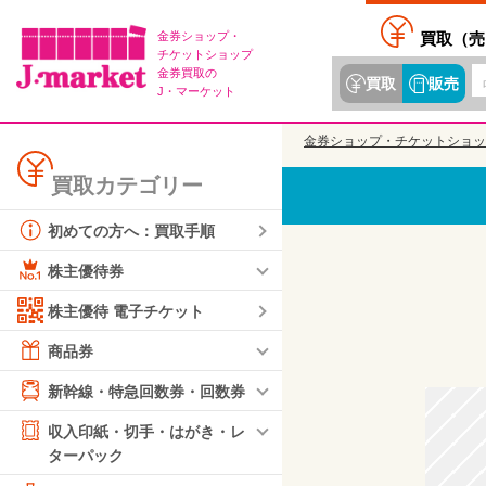
金券ショップ・
買取（
売
チケットショップ
金券買取の
買取
販売
J・マーケット
金券ショップ・チケットショッ
買取カテゴリー
初めての方へ：買取手順
株主優待券
株主優待 電子チケット
商品券
新幹線・特急回数券・回数券
収入印紙・切手・はがき・レ
ターパック