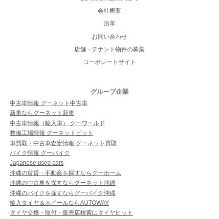
会社概要
沿革
お問い合わせ
店舗・テナント物件の募集
コーポレートサイト
グループ企業
中古車情報 グーネット中古車
新車ならグーネット新車
中古車情報（輸入車） グーワールド
整備工場情報 グーネットピット
車買取・中古車査定情報 グーネット買取
バイク情報 グーバイク
Japanese used cars
沖縄の賃貸・不動産を探すならグーホーム
沖縄の中古車を探すならグーネット沖縄
沖縄のバイクを探すならグーバイク沖縄
輸入タイヤ＆ホイールならAUTOWAY
タイヤ交換・取付・販売店検索はタイヤピット