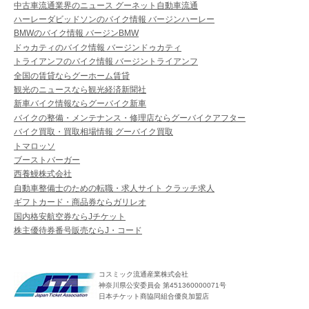
中古車流通業界のニュース グーネット自動車流通
ハーレーダビッドソンのバイク情報 バージンハーレー
BMWのバイク情報 バージンBMW
ドゥカティのバイク情報 バージンドゥカティ
トライアンフのバイク情報 バージントライアンフ
全国の賃貸ならグーホーム賃貸
観光のニュースなら観光経済新聞社
新車バイク情報ならグーバイク新車
バイクの整備・メンテナンス・修理店ならグーバイクアフター
バイク買取・買取相場情報 グーバイク買取
トマロッソ
ブーストバーガー
西養鰻株式会社
自動車整備士のための転職・求人サイト クラッチ求人
ギフトカード・商品券ならガリレオ
国内格安航空券ならJチケット
株主優待券番号販売ならJ・コード
コスミック流通産業株式会社
神奈川県公安委員会 第451360000071号
日本チケット商協同組合優良加盟店