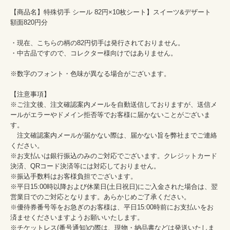
【商品名】特殊切手 シール 82円×10枚シート】スイーツ&デザート　
額面820円分

・現在、こちらの柄の82円切手は発行されておりません。

・中古品ですので、コレクター様向けではありません。

※数字のフォント・色味が異なる場合がございます。

【注意事項】

※ご注文後、注文確認案内メールを自動送信しておりますが、送信メ
ールがエラーやドメイン拒否等でお客様に届かないことがございま
す。

　注文確認案内メールが届かない際は、届かない旨を弊社までご連絡
ください。

※お支払いは銀行振込のみのご対応でございます。クレジットカード
決済、QRコード決済等には対応しておりません。

※振込手数料はお客様負担でございます。

※平日15:00時以降および休業日(土日祝日)にご入金された場合は、翌
営業日でのご対応となります。あらかじめご了承ください。

※優待券番号等をお急ぎのお客様は、平日15:00時前にお支払いをお
済ませくださいますようお願いいたします。

※チケットレス(番号通知)の際は、現物・納品書などは発送いたしま