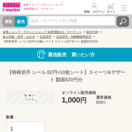
金券ショップ・
チケットショップ
金券買取の
J・マーケット
登録・ログイン
カート
買取
販売
金券ショップ・チケットショップ 金券買取のJ・マーケット
販売TOP
収入印紙・切手・はがき
記念切手
記念切手・別納郵便用切手
【特殊切手 シール 82円×10枚シート】スイーツ&デザート 額面820円分
通信販売 買いたい方
【特殊切手 シール 82円×10枚シート】スイーツ&デザー
ト 額面820円分
オンライン販売価格
通常価格
1,000
円
820
円
数量