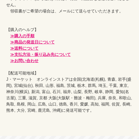
せん。

　領収書がご希望の場合は、メールにて送らせていただきます。

【購入のヘルプ】

≫購入の手順
≫商品の発送日について
≫送料について
≫支払方法・振り込み先について
≫お問い合わせ
【配送可能地域】

J・マーケット　オンラインストアは全国(北海道(札幌), 青森, 岩手(盛
岡), 宮城(仙台), 秋田, 山形, 福島, 茨城, 栃木, 群馬, 埼玉, 千葉, 東京, 
神奈川(横浜), 新潟, 富山, 石川, 福井, 山梨, 長野, 岐阜, 静岡, 愛知(名
古屋), 三重, 滋賀, 京都 大阪(大阪駅・難波・梅田), 兵庫, 奈良, 和歌山, 
鳥取, 島根, 岡山, 広島, 山口, 徳島, 香川, 愛媛, 高知, 福岡, 佐賀, 長崎, 
熊本, 大分, 宮崎, 鹿児島, 沖縄)に発送可能です。