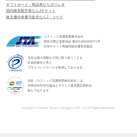
ギフトカード・商品券ならガリレオ
国内格安航空券ならJチケット
株主優待券番号販売ならJ・コード
コスミック流通産業株式会社
神奈川県公安委員会 第451360000071号
日本チケット商協同組合優良加盟店
当社は個人情報を大切に取り扱うことを
社会的責任と考え
プライバシーマークを取得しております。
当社（コスミック流通産業株式会社）は
GREEN×EXPO協会とチケット販売委託契約を
結んでおります。
copyright © Cosmic Ryutuu Sangyou LTD., Inc All Rights Reserved.