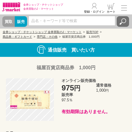
金券ショップ・
チケットショップ
金券買取の
J・マーケット
登録・ログイン
カート
買取
販売
金券ショップ・チケットショップ 金券買取のJ・マーケット
販売TOP
商品券・ギフトカード
専門店・その他
福屋百貨店商品券 1,000円
通信販売 買いたい方
福屋百貨店商品券 1,000円
オンライン販売価格
通常価格
975
円
1,000
円
販売率
97.5％
有効期限はありません。