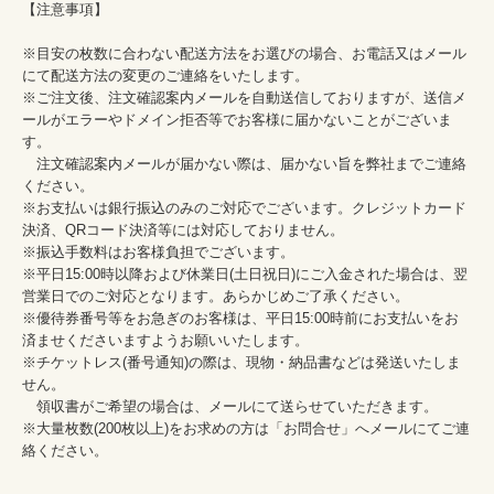
【注意事項】

※目安の枚数に合わない配送方法をお選びの場合、お電話又はメール
にて配送方法の変更のご連絡をいたします。

※ご注文後、注文確認案内メールを自動送信しておりますが、送信メ
ールがエラーやドメイン拒否等でお客様に届かないことがございま
す。

　注文確認案内メールが届かない際は、届かない旨を弊社までご連絡
ください。

※お支払いは銀行振込のみのご対応でございます。クレジットカード
決済、QRコード決済等には対応しておりません。

※振込手数料はお客様負担でございます。

※平日15:00時以降および休業日(土日祝日)にご入金された場合は、翌
営業日でのご対応となります。あらかじめご了承ください。

※優待券番号等をお急ぎのお客様は、平日15:00時前にお支払いをお
済ませくださいますようお願いいたします。

※チケットレス(番号通知)の際は、現物・納品書などは発送いたしま
せん。

　領収書がご希望の場合は、メールにて送らせていただきます。

※大量枚数(200枚以上)をお求めの方は「お問合せ」へメールにてご連
絡ください。
