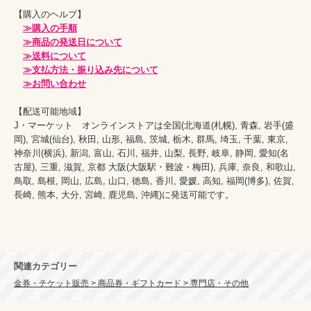
【購入のヘルプ】

≫購入の手順
≫商品の発送日について
≫送料について
≫支払方法・振り込み先について
≫お問い合わせ
【配送可能地域】

J・マーケット　オンラインストアは全国(北海道(札幌), 青森, 岩手(盛
岡), 宮城(仙台), 秋田, 山形, 福島, 茨城, 栃木, 群馬, 埼玉, 千葉, 東京, 
神奈川(横浜), 新潟, 富山, 石川, 福井, 山梨, 長野, 岐阜, 静岡, 愛知(名
古屋), 三重, 滋賀, 京都 大阪(大阪駅・難波・梅田), 兵庫, 奈良, 和歌山, 
鳥取, 島根, 岡山, 広島, 山口, 徳島, 香川, 愛媛, 高知, 福岡(博多), 佐賀, 
長崎, 熊本, 大分, 宮崎, 鹿児島, 沖縄)に発送可能です。
関連カテゴリー
金券・チケット販売 > 商品券・ギフトカード > 専門店・その他