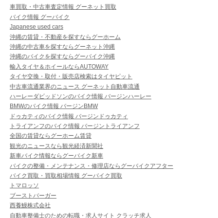
車買取・中古車査定情報 グーネット買取
バイク情報 グーバイク
Japanese used cars
沖縄の賃貸・不動産を探すならグーホーム
沖縄の中古車を探すならグーネット沖縄
沖縄のバイクを探すならグーバイク沖縄
輸入タイヤ＆ホイールならAUTOWAY
タイヤ交換・取付・販売店検索はタイヤピット
中古車流通業界のニュース グーネット自動車流通
ハーレーダビッドソンのバイク情報 バージンハーレー
BMWのバイク情報 バージンBMW
ドゥカティのバイク情報 バージンドゥカティ
トライアンフのバイク情報 バージントライアンフ
全国の賃貸ならグーホーム賃貸
観光のニュースなら観光経済新聞社
新車バイク情報ならグーバイク新車
バイクの整備・メンテナンス・修理店ならグーバイクアフター
バイク買取・買取相場情報 グーバイク買取
トマロッソ
ブーストバーガー
西養鰻株式会社
自動車整備士のための転職・求人サイト クラッチ求人