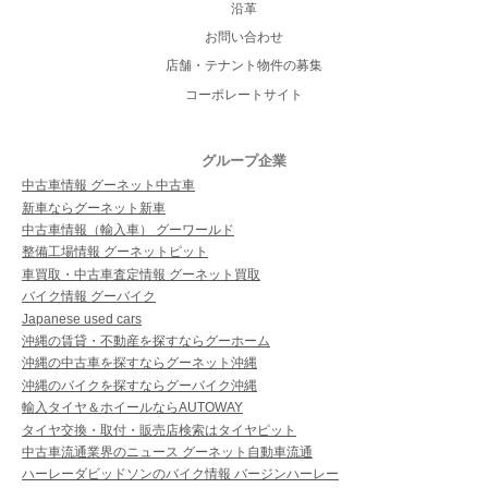
沿革
お問い合わせ
店舗・テナント物件の募集
コーポレートサイト
グループ企業
中古車情報 グーネット中古車
新車ならグーネット新車
中古車情報（輸入車） グーワールド
整備工場情報 グーネットピット
車買取・中古車査定情報 グーネット買取
バイク情報 グーバイク
Japanese used cars
沖縄の賃貸・不動産を探すならグーホーム
沖縄の中古車を探すならグーネット沖縄
沖縄のバイクを探すならグーバイク沖縄
輸入タイヤ＆ホイールならAUTOWAY
タイヤ交換・取付・販売店検索はタイヤピット
中古車流通業界のニュース グーネット自動車流通
ハーレーダビッドソンのバイク情報 バージンハーレー