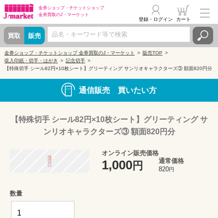
金券ショップ・
チケットショップ
金券買取の
J・マーケット
登録・ログイン
カート
買取
販売
金券ショップ・チケットショップ 金券買取のJ・マーケット
販売TOP
収入印紙・切手・はがき
記念切手
【特殊切手 シール82円×10枚シート】グリーティング サンリオキャラクターズ③ 額面820円分
通信販売 買いたい方
【特殊切手 シール82円×10枚シート】グリーティング サ
ンリオキャラクターズ③ 額面820円分
オンライン販売価格
通常価格
1,000
円
820
円
数量