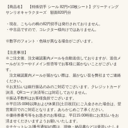
【商品名】　【特殊切手 シール 82円×10枚シート】グリーティング 
サンリオキャラクターズ　額面820円分

・現在、こちらの柄の82円切手は発行されておりません。

・中古品ですので、コレクター様向けではありません。

※数字のフォント・色味が異なる場合がございます。

【注意事項】

※ご注文後、注文確認案内メールを自動送信しておりますが、送信メ
ールがエラーやドメイン拒否等でお客様に届かないことがございま
す。

　注文確認案内メールが届かない際は、届かない旨を弊社までご連絡
ください。

※お支払いは銀行振込のみのご対応でございます。クレジットカード
決済、QRコード決済等には対応しておりません。

※振込手数料はお客様負担でございます。

※平日15:00時以降および休業日(土日祝日)にご入金された場合は、翌
営業日でのご対応となります。あらかじめご了承ください。

※優待券番号等をお急ぎのお客様は、平日15:00時前にお支払いをお
済ませくださいますようお願いいたします。

※チケットレス(番号通知)の際は、現物・納品書などは発送いたしま