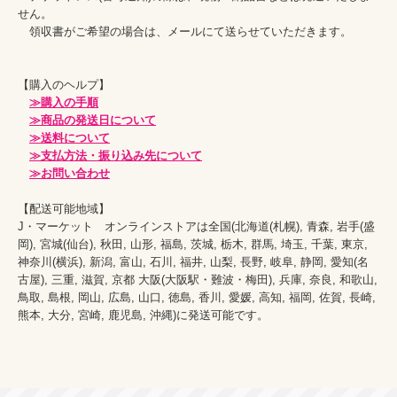
せん。

　領収書がご希望の場合は、メールにて送らせていただきます。

【購入のヘルプ】

≫購入の手順
≫商品の発送日について
≫送料について
≫支払方法・振り込み先について
≫お問い合わせ
【配送可能地域】

J・マーケット　オンラインストアは全国(北海道(札幌), 青森, 岩手(盛
岡), 宮城(仙台), 秋田, 山形, 福島, 茨城, 栃木, 群馬, 埼玉, 千葉, 東京, 
神奈川(横浜), 新潟, 富山, 石川, 福井, 山梨, 長野, 岐阜, 静岡, 愛知(名
古屋), 三重, 滋賀, 京都 大阪(大阪駅・難波・梅田), 兵庫, 奈良, 和歌山, 
鳥取, 島根, 岡山, 広島, 山口, 徳島, 香川, 愛媛, 高知, 福岡, 佐賀, 長崎, 
熊本, 大分, 宮崎, 鹿児島, 沖縄)に発送可能です。