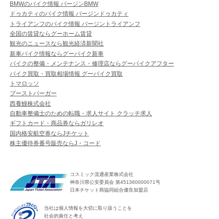
BMWのバイク情報 バージンBMW
ドゥカティのバイク情報 バージンドゥカティ
トライアンフのバイク情報 バージントライアンフ
全国の賃貸ならグーホーム賃貸
観光のニュースなら観光経済新聞社
新車バイク情報ならグーバイク新車
バイクの整備・メンテナンス・修理店ならグーバイクアフター
バイク買取・買取相場情報 グーバイク買取
トマロッソ
ブーストバーガー
西養鰻株式会社
自動車整備士のための転職・求人サイト クラッチ求人
ギフトカード・商品券ならガリレオ
国内格安航空券ならJチケット
株主優待券番号販売ならJ・コード
コスミック流通産業株式会社
神奈川県公安委員会 第451360000071号
日本チケット商協同組合優良加盟店
当社は個人情報を大切に取り扱うことを
社会的責任と考え