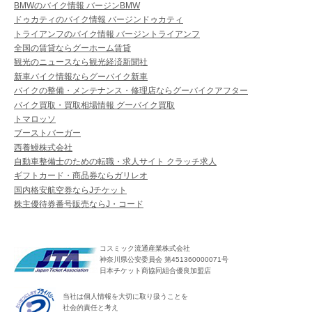
BMWのバイク情報 バージンBMW
ドゥカティのバイク情報 バージンドゥカティ
トライアンフのバイク情報 バージントライアンフ
全国の賃貸ならグーホーム賃貸
観光のニュースなら観光経済新聞社
新車バイク情報ならグーバイク新車
バイクの整備・メンテナンス・修理店ならグーバイクアフター
バイク買取・買取相場情報 グーバイク買取
トマロッソ
ブーストバーガー
西養鰻株式会社
自動車整備士のための転職・求人サイト クラッチ求人
ギフトカード・商品券ならガリレオ
国内格安航空券ならJチケット
株主優待券番号販売ならJ・コード
コスミック流通産業株式会社
神奈川県公安委員会 第451360000071号
日本チケット商協同組合優良加盟店
当社は個人情報を大切に取り扱うことを
社会的責任と考え