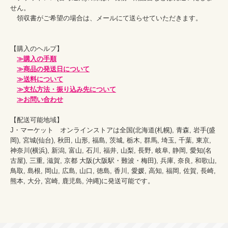
せん。

　領収書がご希望の場合は、メールにて送らせていただきます。

【購入のヘルプ】

≫購入の手順
≫商品の発送日について
≫送料について
≫支払方法・振り込み先について
≫お問い合わせ
【配送可能地域】

J・マーケット　オンラインストアは全国(北海道(札幌), 青森, 岩手(盛
岡), 宮城(仙台), 秋田, 山形, 福島, 茨城, 栃木, 群馬, 埼玉, 千葉, 東京, 
神奈川(横浜), 新潟, 富山, 石川, 福井, 山梨, 長野, 岐阜, 静岡, 愛知(名
古屋), 三重, 滋賀, 京都 大阪(大阪駅・難波・梅田), 兵庫, 奈良, 和歌山, 
鳥取, 島根, 岡山, 広島, 山口, 徳島, 香川, 愛媛, 高知, 福岡, 佐賀, 長崎, 
熊本, 大分, 宮崎, 鹿児島, 沖縄)に発送可能です。