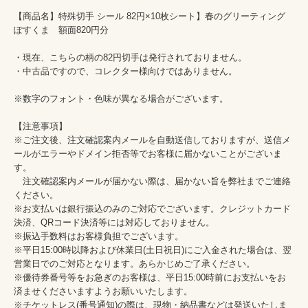
【商品名】特殊切手 シール 82円×10枚シート】春のグリーティング 
ぽすくま　額面820円分

・現在、こちらの柄の82円切手は発行されておりません。

・中古品ですので、コレクター様向けではありません。

※数字のフォント・色味が異なる場合がございます。

【注意事項】

※ご注文後、注文確認案内メールを自動送信しておりますが、送信メ
ールがエラーやドメイン拒否等でお客様に届かないことがございま
す。

　注文確認案内メールが届かない際は、届かない旨を弊社までご連絡
ください。

※お支払いは銀行振込のみのご対応でございます。クレジットカード
決済、QRコード決済等には対応しておりません。

※振込手数料はお客様負担でございます。

※平日15:00時以降および休業日(土日祝日)にご入金された場合は、翌
営業日でのご対応となります。あらかじめご了承ください。

※優待券番号等をお急ぎのお客様は、平日15:00時前にお支払いをお
済ませくださいますようお願いいたします。

※チケットレス(番号通知)の際は、現物・納品書などは発送いたしま