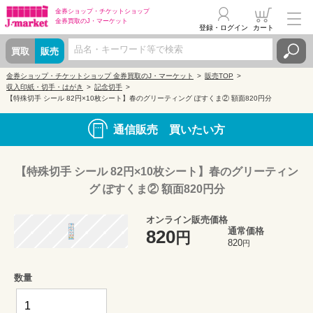
金券ショップ・
チケットショップ
金券買取の
J・マーケット
登録・ログイン
カート
買取
販売
金券ショップ・チケットショップ 金券買取のJ・マーケット
販売TOP
収入印紙・切手・はがき
記念切手
【特殊切手 シール 82円×10枚シート】春のグリーティング ぽすくま② 額面820円分
通信販売 買いたい方
【特殊切手 シール 82円×10枚シート】春のグリーティン
グ ぽすくま② 額面820円分
オンライン販売価格
通常価格
820
円
820
円
数量