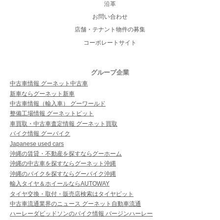
沿革
お問い合わせ
店舗・テナント物件の募集
コーポレートサイト
グループ企業
中古車情報 グーネット中古車
新車ならグーネット新車
中古車情報（輸入車） グーワールド
整備工場情報 グーネットピット
車買取・中古車査定情報 グーネット買取
バイク情報 グーバイク
Japanese used cars
沖縄の賃貸・不動産を探すならグーホーム
沖縄の中古車を探すならグーネット沖縄
沖縄のバイクを探すならグーバイク沖縄
輸入タイヤ＆ホイールならAUTOWAY
タイヤ交換・取付・販売店検索はタイヤピット
中古車流通業界のニュース グーネット自動車流通
ハーレーダビッドソンのバイク情報 バージンハーレー