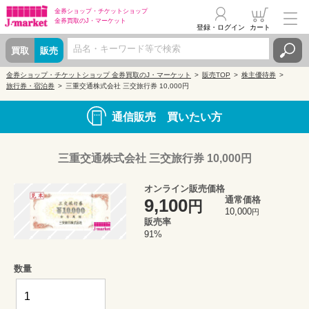
金券ショップ・
チケットショップ
金券買取の
J・マーケット
登録・ログイン
カート
買取
販売
金券ショップ・チケットショップ 金券買取のJ・マーケット
販売TOP
株主優待券
旅行券・宿泊券
三重交通株式会社 三交旅行券 10,000円
通信販売 買いたい方
三重交通株式会社 三交旅行券 10,000円
オンライン販売価格
通常価格
9,100
円
10,000
円
販売率
91%
数量