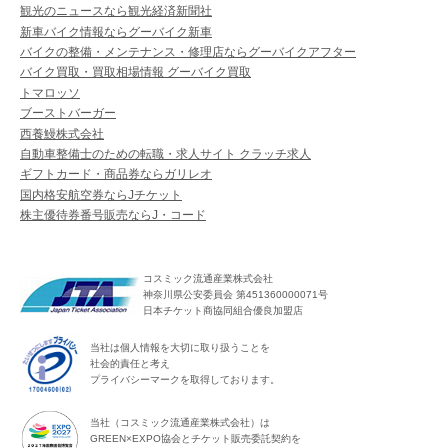
観光のニュースなら観光経済新聞社
新車バイク情報ならグーバイク新車
バイクの整備・メンテナンス・修理店ならグーバイクアフター
バイク買取・買取相場情報 グーバイク買取
トマロッソ
ブーストバーガー
西養鰻株式会社
自動車整備士のための転職・求人サイト クラッチ求人
ギフトカード・商品券ならガリレオ
国内格安航空券ならJチケット
株主優待券番号販売ならJ・コード
コスミック流通産業株式会社
神奈川県公安委員会 第451360000071号
日本チケット商協同組合優良加盟店
当社は個人情報を大切に取り扱うことを
社会的責任と考え
プライバシーマークを取得しております。
当社（コスミック流通産業株式会社）は
GREEN×EXPO協会とチケット販売委託契約を