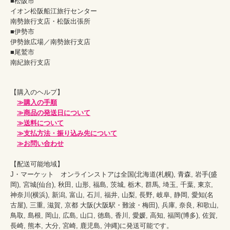
■松阪市
イオン松阪船江旅行センター
南勢旅行支店・松阪出張所
■伊勢市
伊勢旅広場／南勢旅行支店
■尾鷲市
南紀旅行支店
【購入のヘルプ】

≫購入の手順
≫商品の発送日について
≫送料について
≫支払方法・振り込み先について
≫お問い合わせ
【配送可能地域】

J・マーケット　オンラインストアは全国(北海道(札幌), 青森, 岩手(盛
岡), 宮城(仙台), 秋田, 山形, 福島, 茨城, 栃木, 群馬, 埼玉, 千葉, 東京, 
神奈川(横浜), 新潟, 富山, 石川, 福井, 山梨, 長野, 岐阜, 静岡, 愛知(名
古屋), 三重, 滋賀, 京都 大阪(大阪駅・難波・梅田), 兵庫, 奈良, 和歌山, 
鳥取, 島根, 岡山, 広島, 山口, 徳島, 香川, 愛媛, 高知, 福岡(博多), 佐賀, 
長崎, 熊本, 大分, 宮崎, 鹿児島, 沖縄)に発送可能です。