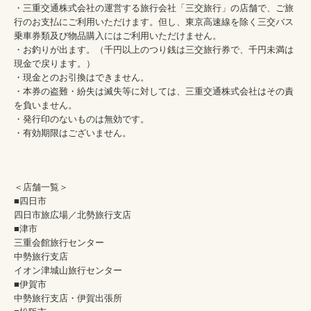
・三重交通株式会社の運営する旅行会社「三交旅行」の店舗で、ご旅
行のお支払にご利用いただけます。但し、東京高速線を除く三交バス
乗車券類及び物品購入にはご利用いただけません。
・お釣りが出ます。（千円以上のつり銭は三交旅行券で、千円未満は
現金で戻ります。）
・現金とのお引換はできません。
・本券の盗難・紛失は滅失等に対しては、三重交通株式会社はその責
を負いません。
・発行印のないものは無効です。
・有効期限はございません。
＜店舗一覧＞
■四日市
四日市旅広場／北勢旅行支店
■津市
三重会館旅行センター
中勢旅行支店
イオン津城山旅行センター
■伊賀市
中勢旅行支店・伊賀出張所