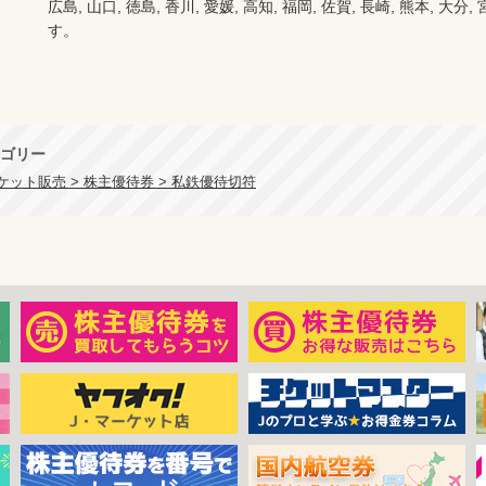
広島, 山口, 徳島, 香川, 愛媛, 高知, 福岡, 佐賀, 長崎, 熊本, 大
す。
ゴリー
ケット販売 > 株主優待券 > 私鉄優待切符