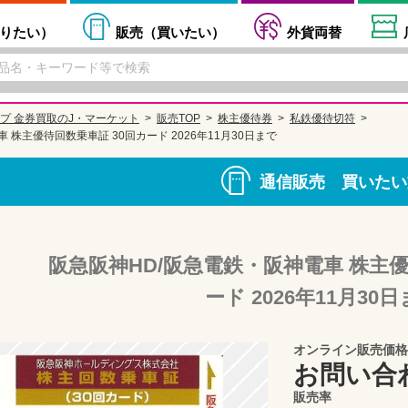
りたい
）
販売（
買いたい
）
外貨両替
プ 金券買取のJ・マーケット
販売TOP
株主優待券
私鉄優待切符
 株主優待回数乗車証 30回カード 2026年11月30日まで
通信販売 買いたい
阪急阪神HD/阪急電鉄・阪神電車 株主優
ード 2026年11月30
オンライン販売価格
お問い合
販売率