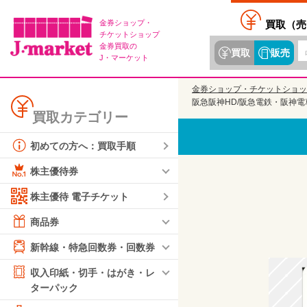
金券ショップ・
買取（
売
チケットショップ
金券買取の
買取
販売
J・マーケット
金券ショップ・チケットショッ
阪急阪神HD/阪急電鉄・阪神電車
買取カテゴリー
初めての方へ：買取手順
株主優待券
株主優待 電子チケット
商品券
新幹線・特急回数券・回数券
収入印紙・切手・はがき・レ
ターパック