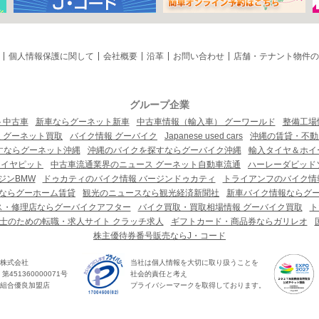
個人情報保護に関して
会社概要
沿革
お問い合わせ
店舗・テナント物件の
グループ企業
ト中古車
新車ならグーネット新車
中古車情報（輸入車） グーワールド
整備工場
 グーネット買取
バイク情報 グーバイク
Japanese used cars
沖縄の賃貸・不動
すならグーネット沖縄
沖縄のバイクを探すならグーバイク沖縄
輸入タイヤ＆ホイー
タイヤピット
中古車流通業界のニュース グーネット自動車流通
ハーレーダビッド
ジンBMW
ドゥカティのバイク情報 バージンドゥカティ
トライアンフのバイク情
ならグーホーム賃貸
観光のニュースなら観光経済新聞社
新車バイク情報ならグ
ス・修理店ならグーバイクアフター
バイク買取・買取相場情報 グーバイク買取
ト
士のための転職・求人サイト クラッチ求人
ギフトカード・商品券ならガリレオ
株主優待券番号販売ならJ・コード
株式会社
当社は個人情報を大切に取り扱うことを
451360000071号
社会的責任と考え
組合優良加盟店
プライバシーマークを取得しております。