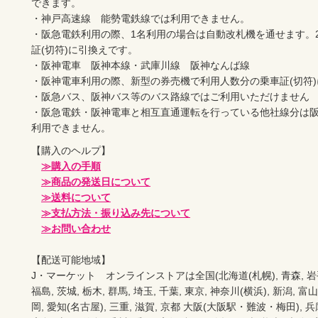
できます。
・神戸高速線　能勢電鉄線では利用できません。
・阪急電鉄利用の際、1名利用の場合は自動改札機を通せます。
証(切符)に引換えです。
・阪神電車　阪神本線・武庫川線　阪神なんば線
・阪神電車利用の際、新型の券売機で利用人数分の乗車証(切符
・阪急バス、阪神バス等のバス路線ではご利用いただけません
・阪急電鉄・阪神電車と相互直通運転を行っている他社線分は
利用できません。
【購入のヘルプ】

≫購入の手順
≫商品の発送日について
≫送料について
≫支払方法・振り込み先について
≫お問い合わせ
【配送可能地域】

J・マーケット　オンラインストアは全国(北海道(札幌), 青森, 岩手(盛岡
福島, 茨城, 栃木, 群馬, 埼玉, 千葉, 東京, 神奈川(横浜), 新潟, 富山,
岡, 愛知(名古屋), 三重, 滋賀, 京都 大阪(大阪駅・難波・梅田), 兵庫,