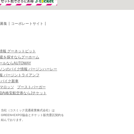
募集
コーポレートサイト
情報 グーネットピット
産を探すならグーホーム
ルならAUTOWAY
ソンのバイク情報 バージンハーレー
報 バージントライアンフ
ーバイク新車
マロッソ
ブーストバーガー
国内格安航空券ならJチケット
当社（コスミック流通産業株式会社）は
GREEN×EXPO協会とチケット販売委託契約を
結んでおります。