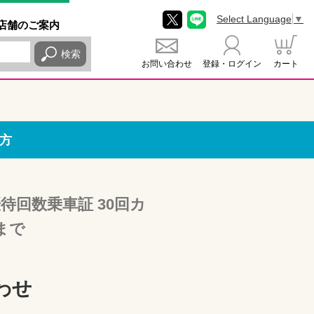
Select Language
▼
店舗
のご
案内
検索
お問い合わせ
登録・ログイン
カート
方
待回数乗車証 30回カ
日まで
わせ