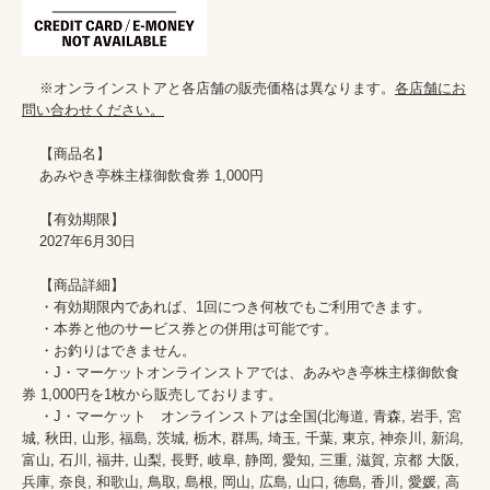
    ※オンラインストアと各店舗の販売価格は異なります。
各店舗にお
問い合わせください。
    【商品名】

    あみやき亭株主様御飲食券 1,000円

    【有効期限】

    2027年6月30日

    【商品詳細】

    ・有効期限内であれば、1回につき何枚でもご利用できます。

    ・本券と他のサービス券との併用は可能です。

    ・お釣りはできません。

    ・J・マーケットオンラインストアでは、あみやき亭株主様御飲食
券 1,000円を1枚から販売しております。

    ・J・マーケット　オンラインストアは全国(北海道, 青森, 岩手, 宮
城, 秋田, 山形, 福島, 茨城, 栃木, 群馬, 埼玉, 千葉, 東京, 神奈川, 新潟, 
富山, 石川, 福井, 山梨, 長野, 岐阜, 静岡, 愛知, 三重, 滋賀, 京都 大阪, 
兵庫, 奈良, 和歌山, 鳥取, 島根, 岡山, 広島, 山口, 徳島, 香川, 愛媛, 高