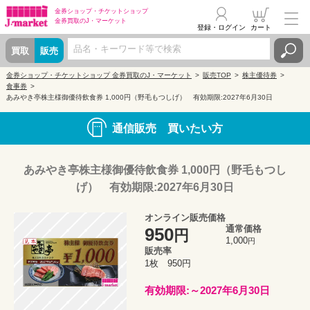
金券ショップ・
チケットショップ
金券買取の
J・マーケット
登録・ログイン
カート
買取
販売
金券ショップ・チケットショップ 金券買取のJ・マーケット
販売TOP
株主優待券
食事券
あみやき亭株主様御優待飲食券 1,000円（野毛もつしげ） 有効期限:2027年6月30日
通信販売 買いたい方
あみやき亭株主様御優待飲食券 1,000円（野毛もつし
げ） 有効期限:2027年6月30日
オンライン販売価格
通常価格
950
円
1,000
円
販売率
1枚 950円
有効期限:～2027年6月30日