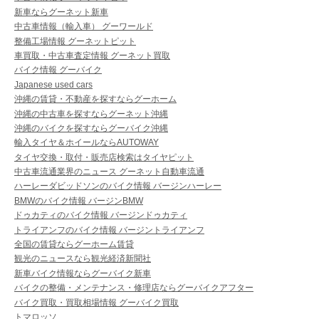
新車ならグーネット新車
中古車情報（輸入車） グーワールド
整備工場情報 グーネットピット
車買取・中古車査定情報 グーネット買取
バイク情報 グーバイク
Japanese used cars
沖縄の賃貸・不動産を探すならグーホーム
沖縄の中古車を探すならグーネット沖縄
沖縄のバイクを探すならグーバイク沖縄
輸入タイヤ＆ホイールならAUTOWAY
タイヤ交換・取付・販売店検索はタイヤピット
中古車流通業界のニュース グーネット自動車流通
ハーレーダビッドソンのバイク情報 バージンハーレー
BMWのバイク情報 バージンBMW
ドゥカティのバイク情報 バージンドゥカティ
トライアンフのバイク情報 バージントライアンフ
全国の賃貸ならグーホーム賃貸
観光のニュースなら観光経済新聞社
新車バイク情報ならグーバイク新車
バイクの整備・メンテナンス・修理店ならグーバイクアフター
バイク買取・買取相場情報 グーバイク買取
トマロッソ