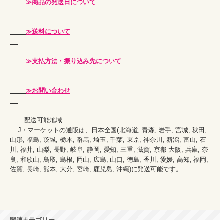
≫商品の発送日について
≫送料について
≫支払方法・振り込み先について
≫お問い合わせ
    　配送可能地域

    J・マーケットの通販は、日本全国(北海道, 青森, 岩手, 宮城, 秋田, 
山形, 福島, 茨城, 栃木, 群馬, 埼玉, 千葉, 東京, 神奈川, 新潟, 富山, 石
川, 福井, 山梨, 長野, 岐阜, 静岡, 愛知, 三重, 滋賀, 京都 大阪, 兵庫, 奈
良, 和歌山, 鳥取, 島根, 岡山, 広島, 山口, 徳島, 香川, 愛媛, 高知, 福岡, 
佐賀, 長崎, 熊本, 大分, 宮崎, 鹿児島, 沖縄)に発送可能です。
関連カテゴリー