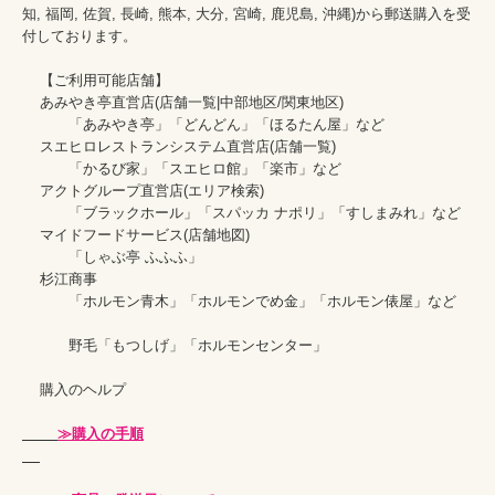
知, 福岡, 佐賀, 長崎, 熊本, 大分, 宮崎, 鹿児島, 沖縄)から郵送購入を受
付しております。

    【ご利用可能店舗】

    あみやき亭直営店(店舗一覧|中部地区/関東地区)

    　　「あみやき亭」「どんどん」「ほるたん屋」など

    スエヒロレストランシステム直営店(店舗一覧)

    　　「かるび家」「スエヒロ館」「楽市」など

    アクトグループ直営店(エリア検索)

    　　「ブラックホール」「スパッカ ナポリ」「すしまみれ」など

    マイドフードサービス(店舗地図)

    　　「しゃぶ亭 ふふふ」

    杉江商事

    　　「ホルモン青木」「ホルモンでめ金」「ホルモン俵屋」など

    　　野毛「もつしげ」「ホルモンセンター」

    購入のヘルプ

≫購入の手順