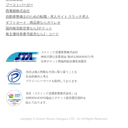
ブーストバーガー
西養鰻株式会社
自動車整備士のための転職・求人サイト クラッチ求人
ギフトカード・商品券ならガリレオ
国内格安航空券ならJチケット
株主優待券番号販売ならJ・コード
コスミック流通産業株式会社
神奈川県公安委員会 第451360000071号
日本チケット商協同組合優良加盟店
当社は個人情報を大切に取り扱うことを
社会的責任と考え
プライバシーマークを取得しております。
当社（コスミック流通産業株式会社）は
GREEN×EXPO協会とチケット販売委託契約を
結んでおります。
copyright © Cosmic Ryutuu Sangyou LTD., Inc All Rights Reserved.