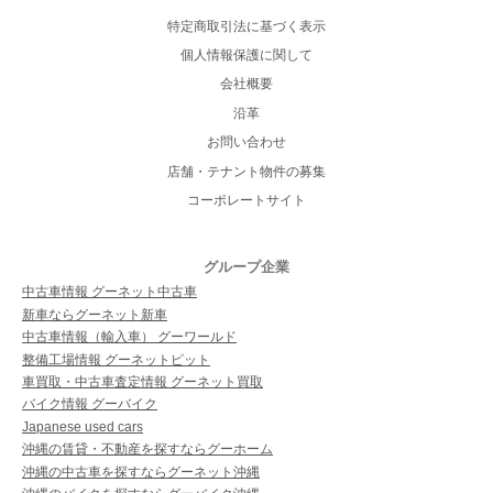
特定商取引法に基づく表示
個人情報保護に関して
会社概要
沿革
お問い合わせ
店舗・テナント物件の募集
コーポレートサイト
グループ企業
中古車情報 グーネット中古車
新車ならグーネット新車
中古車情報（輸入車） グーワールド
整備工場情報 グーネットピット
車買取・中古車査定情報 グーネット買取
バイク情報 グーバイク
Japanese used cars
沖縄の賃貸・不動産を探すならグーホーム
沖縄の中古車を探すならグーネット沖縄