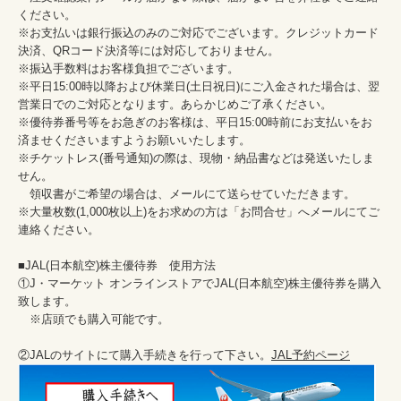
ください。

※お支払いは銀行振込のみのご対応でございます。クレジットカード
決済、QRコード決済等には対応しておりません。

※振込手数料はお客様負担でございます。

※平日15:00時以降および休業日(土日祝日)にご入金された場合は、翌
営業日でのご対応となります。あらかじめご了承ください。

※優待券番号等をお急ぎのお客様は、平日15:00時前にお支払いをお
済ませくださいますようお願いいたします。

※チケットレス(番号通知)の際は、現物・納品書などは発送いたしま
せん。

　領収書がご希望の場合は、メールにて送らせていただきます。

※大量枚数(1,000枚以上)をお求めの方は「お問合せ」へメールにてご
連絡ください。

■JAL(日本航空)株主優待券　使用方法

①J・マーケット オンラインストアでJAL(日本航空)株主優待券を購入
致します。

　※店頭でも購入可能です。

②JALのサイトにて購入手続きを行って下さい。
JAL予約ページ