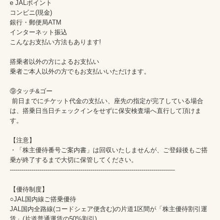
e JALポイント

コンビニ(現金)

銀行・郵便局ATM

インターネット振込

こんなお支払い方法もあります!

搭乗者以外の方によるお支払い

乗者ご本人以外の方でもお支払いいただけます。

⑨タッチ&ゴー

 前日までにチケット代金の支払い、座先の指定が完了している場合
は、搭乗日当日チェックインをせずに保安検査場へ直行して頂けま
す。

【注意】

・「株主優待番号ご案内書」は回収いたしませんが、ご登録後もご搭
乗が終了するまで大切に保管してください。

------------------------------------------------------------------------------------

【優待制度】

○JAL国内線ご搭乗優待

JAL国内全路線(コードシェア便含む)の片道1区間が「株主優待割引運
賃」(片道普通運賃の50%割引)
