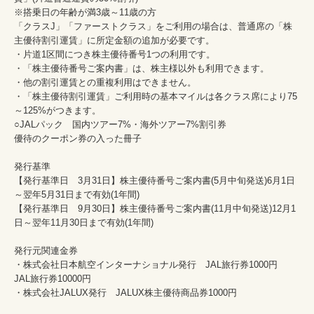
※搭乗日の年齢が満3歳～11歳の方

「クラスJ」「ファーストクラス」をご利用の場合は、普通席の「株
主優待割引運賃」に所定金額の追加が必要です。

・片道1区間につき株主優待番号1つの利用です。

・「株主優待番号ご案内書」は、株主様以外も利用できます。

・他の割引運賃との重複利用はできません。

・「株主優待割引運賃」ご利用時の基本マイルは各クラス席により75
～125%がつきます。

○JALパック　国内ツアー7%・海外ツアー7%割引券

優待のクーポン券の入った冊子

発行基準

【発行基準日　3月31日】株主優待番号ご案内書(5月中旬発送)6月1日
～翌年5月31日まで有効(1年間)

【発行基準日　9月30日】株主優待番号ご案内書(11月中旬発送)12月1
日～翌年11月30日まで有効(1年間)

発行元関連金券

・株式会社日本航空インターナショナル発行　JAL旅行券1000円　
JAL旅行券10000円　　

・株式会社JALUX発行　JALUX株主優待商品券1000円
