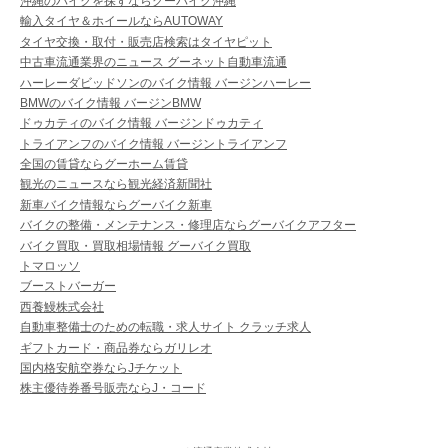
沖縄のバイクを探すならグーバイク沖縄
輸入タイヤ＆ホイールならAUTOWAY
タイヤ交換・取付・販売店検索はタイヤピット
中古車流通業界のニュース グーネット自動車流通
ハーレーダビッドソンのバイク情報 バージンハーレー
BMWのバイク情報 バージンBMW
ドゥカティのバイク情報 バージンドゥカティ
トライアンフのバイク情報 バージントライアンフ
全国の賃貸ならグーホーム賃貸
観光のニュースなら観光経済新聞社
新車バイク情報ならグーバイク新車
バイクの整備・メンテナンス・修理店ならグーバイクアフター
バイク買取・買取相場情報 グーバイク買取
トマロッソ
ブーストバーガー
西養鰻株式会社
自動車整備士のための転職・求人サイト クラッチ求人
ギフトカード・商品券ならガリレオ
国内格安航空券ならJチケット
株主優待券番号販売ならJ・コード