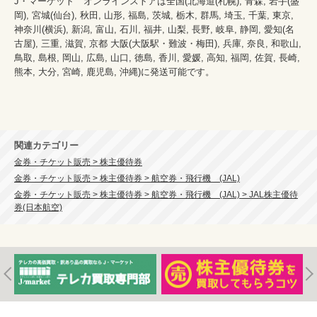
J・マーケット　オンラインストアは全国(北海道(札幌), 青森, 岩手(盛
岡), 宮城(仙台), 秋田, 山形, 福島, 茨城, 栃木, 群馬, 埼玉, 千葉, 東京, 
神奈川(横浜), 新潟, 富山, 石川, 福井, 山梨, 長野, 岐阜, 静岡, 愛知(名
古屋), 三重, 滋賀, 京都 大阪(大阪駅・難波・梅田), 兵庫, 奈良, 和歌山, 
鳥取, 島根, 岡山, 広島, 山口, 徳島, 香川, 愛媛, 高知, 福岡, 佐賀, 長崎, 
熊本, 大分, 宮崎, 鹿児島, 沖縄)に発送可能です。
関連カテゴリー
金券・チケット販売 > 株主優待券
金券・チケット販売 > 株主優待券 > 航空券・飛行機 (JAL)
金券・チケット販売 > 株主優待券 > 航空券・飛行機 (JAL) > JAL株主優待
券(日本航空)