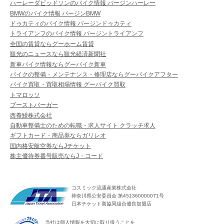
ハーレーダビッドソンのバイク情報 バージンハーレー
BMWのバイク情報 バージンBMW
ドゥカティのバイク情報 バージンドゥカティ
トライアンフのバイク情報 バージントライアンフ
全国の賃貸ならグーホーム賃貸
観光のニュースなら観光経済新聞社
新車バイク情報ならグーバイク新車
バイクの整備・メンテナンス・修理店ならグーバイクアフター
バイク買取・買取相場情報 グーバイク買取
トマロッソ
ブーストバーガー
西養鰻株式会社
自動車整備士のための転職・求人サイト クラッチ求人
ギフトカード・商品券ならガリレオ
国内格安航空券ならJチケット
株主優待券番号販売ならJ・コード
コスミック流通産業株式会社
神奈川県公安委員会 第451360000071号
日本チケット商協同組合優良加盟店
当社は個人情報を大切に取り扱うことを