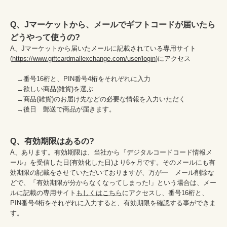
Q、Jマーケットから、メールでギフトコードが届いたら
どうやって使うの?
A、Jマーケットから届いたメールに記載されている専用サイト
(
https://www.giftcardmallexchange.com/user/login
)にアクセス

　→番号16桁と、PIN番号4桁をそれぞれに入力

　→欲しい商品(雑貨)を選ぶ

　→商品(雑貨)のお届け先などの必要な情報を入力いただく

　→後日　郵送で商品が届きます。

Q、有効期限はあるの?
A、あります。有効期限は、当社から『デジタルコードコード情報メ
ール』を受信した日(有効化した日)より6ヶ月です。そのメールにも有
効期限の記載をさせていただいておりますが、万が一　メール削除な
どで、「有効期限が分からなくなってしまった!」という場合は、メー
ルに記載の専用サイト
もしくはこちら
にアクセスし、番号16桁と、
PIN番号4桁をそれぞれに入力すると、有効期限を確認する事ができま
す。
