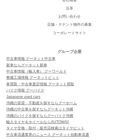
会社概要
沿革
お問い合わせ
店舗・テナント物件の募集
コーポレートサイト
グループ企業
中古車情報 グーネット中古車
新車ならグーネット新車
中古車情報（輸入車） グーワールド
整備工場情報 グーネットピット
車買取・中古車査定情報 グーネット買取
バイク情報 グーバイク
Japanese used cars
沖縄の賃貸・不動産を探すならグーホーム
沖縄の中古車を探すならグーネット沖縄
沖縄のバイクを探すならグーバイク沖縄
輸入タイヤ＆ホイールならAUTOWAY
タイヤ交換・取付・販売店検索はタイヤピット
中古車流通業界のニュース グーネット自動車流通