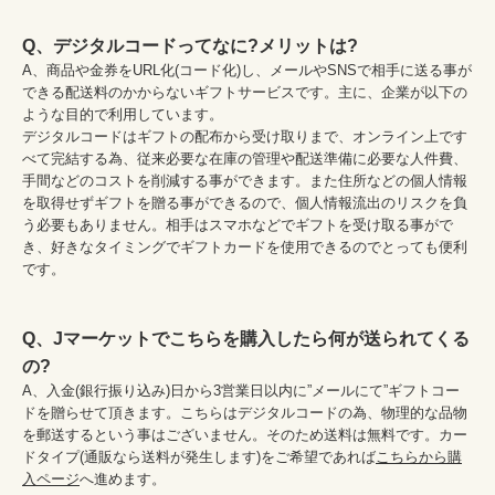
Q、デジタルコードってなに?メリットは?
A、商品や金券をURL化(コード化)し、メールやSNSで相手に送る事が
できる配送料のかからないギフトサービスです。主に、企業が以下の
ような目的で利用しています。

デジタルコードはギフトの配布から受け取りまで、オンライン上です
べて完結する為、従来必要な在庫の管理や配送準備に必要な人件費、
手間などのコストを削減する事ができます。また住所などの個人情報
を取得せずギフトを贈る事ができるので、個人情報流出のリスクを負
う必要もありません。相手はスマホなどでギフトを受け取る事がで
き、好きなタイミングでギフトカードを使用できるのでとっても便利
です。

Q、Jマーケットでこちらを購入したら何が送られてくる
の?
A、入金(銀行振り込み)日から3営業日以内に”メールにて”ギフトコー
ドを贈らせて頂きます。こちらはデジタルコードの為、物理的な品物
を郵送するという事はございません。そのため送料は無料です。カー
ドタイプ(通販なら送料が発生します)をご希望であれば
こちらから購
入ページ
へ進めます。
