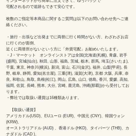
インターネットから簡単に注文できて、ゆうパックで

宅配されるので追跡もできて安心です。

枚数のご指定等本商品に関するご質問は以下のお問い合わせ先へご連
絡ください。

・旅行・出張など出発までに両替に行く時間がない方、わざわざお店
に行くのが面倒、

近くに両替所がないという方に「外貨宅配」お勧めいたします。

・J・マーケット　オンラインストアは全国(北海道(札幌), 青森, 岩手
(盛岡), 宮城(仙台), 秋田, 山形, 福島, 茨城, 栃木, 群馬, 埼玉(さいたま), 
千葉, 東京, 神奈川(横浜), 新潟, 富山, 石川(金沢), 福井, 山梨(甲府), 長
野, 岐阜, 静岡, 愛知(名古屋), 三重(津), 滋賀(大津), 京都 大阪, 兵庫, 奈
良, 和歌山, 鳥取, 島根(松江), 岡山, 広島, 山口, 徳島, 香川, 愛媛, 高知, 
福岡, 佐賀, 長崎, 熊本, 大分, 宮崎, 鹿児島, 沖縄(那覇))から受付してお
ります。

・弊社では取扱い通貨は16種類あります。

　【取扱い通貨】

アメリカドル(USD)、EUユーロ (EUR)、中国元 (CNY)、韓国ウォン 
(KRW)、

オーストラリアドル (AUD) 、香港ドル (HKD)、タイバーツ (THB)、カ
ナダドル (CAD )、
