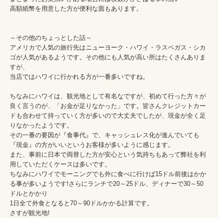
高額紙幣を用意した方が便利な面もあります。

～その他のちょっとした話～

アメリカで人気の旅行先はニューヨーク・ハワイ・ラスベガス・シカ
ゴが人気があるようです。その他にも人気が高い所はたくさんありま
すが、

当店ではハワイに行かれる方が一番多いですね。

ちなみにハワイは、観光地として有名なですが、初めて行った方々が
良く言うのが、「お金が足りなかった」です。皆さんクレジットカー
ドも合わせて持っていく方が多いので大丈夫でしたが、現金が全く足
りなかったようです。

その一番の要因が『食事代』で、キャッシュレス化が進んでいても
『現金』の方がいいというお客様が多いように感じます。

また、事前に日本で両替した方が安心という気持ちもあって弊社を利
用していただくケースは多いです。

ちなみにハワイでモーニングでも外に食べに行けば15ドル前後はかか
る事が多いようです!さらにランチで20～25ドル、ディナーで30～50
ドルとかかり

1日全て外食となると70～90ドルかかる計算です。

さすが観光地!