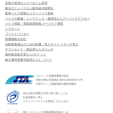
全国の賃貸ならグーホーム賃貸
観光のニュースなら観光経済新聞社
新車バイク情報ならグーバイク新車
バイクの整備・メンテナンス・修理店ならグーバイクアフター
バイク買取・買取相場情報 グーバイク買取
トマロッソ
ブーストバーガー
西養鰻株式会社
自動車整備士のための転職・求人サイト クラッチ求人
ギフトカード・商品券ならガリレオ
国内格安航空券ならJチケット
株主優待券番号販売ならJ・コード
コスミック流通産業株式会社
神奈川県公安委員会 第451360000071号
日本チケット商協同組合優良加盟店
当社は個人情報を大切に取り扱うことを
社会的責任と考え
プライバシーマークを取得しております。
当社（コスミック流通産業株式会社）は