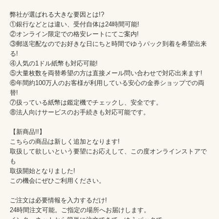
弊社が選ばれる大きな要因とは!?

①銀行などとは違い、受付自体は24時間可能!

②オンライン限定での格安レートにてご案内!

③郵送宅配なのでお好きな日にちと時間でゆうパック到着を希望出来
る!

④人気の1ドル紙幣も対応可能!

⑤大量枚数を両替希望の方は直接メール問い合わせで対応出来ます!

⑥年間約100万人のお客様が利用している安心の金券ショップでの両
替!

⑦扱っている紙幣は鑑定機でチェックし、安全です。

⑧法人向けサービスのお手続きも対応可能です。

【新商品!!】

こちらの商品は新しく追加となります!

取扱して欲しいという要望にお応えして、この度オンラインストアで
も

取扱開始となりました!

この機会にぜひご利用ください。

ご注文は必要情報を入力するだけ!

24時間注文可能。ご指定の場所へお届けします。
