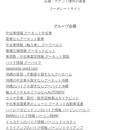
店舗・テナント物件の募集
コーポレートサイト
グループ企業
中古車情報 グーネット中古車
新車ならグーネット新車
中古車情報（輸入車） グーワールド
整備工場情報 グーネットピット
車買取・中古車査定情報 グーネット買取
バイク情報 グーバイク
Japanese used cars
沖縄の賃貸・不動産を探すならグーホーム
沖縄の中古車を探すならグーネット沖縄
沖縄のバイクを探すならグーバイク沖縄
輸入タイヤ＆ホイールならAUTOWAY
タイヤ交換・取付・販売店検索はタイヤピット
中古車流通業界のニュース グーネット自動車流通
ハーレーダビッドソンのバイク情報 バージンハーレー
BMWのバイク情報 バージンBMW
ドゥカティのバイク情報 バージンドゥカティ
トライアンフのバイク情報 バージントライアンフ