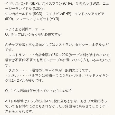
イギリスポンド (GBP)、スイスフラン (CHF)、台湾ドル (TWD)、ニュ
ージーランドドル (NZD ) 、

シンガポールドル (SGD)、フィリピン(PHP)、インドネシアルピア
(IDR)、マレーシアリンギット(MYR)

～よくある質問コーナー～

Q、チップはいくらくらい必要ですか

A,チップを出す主な場面としてはレストラン、タクシー、ホテルなど
です。

・レストラン・・・合計金額の15%～20%(サービス料が含まれている
場合は不要)※不要でも数ドルテーブルに置いていく方もいるみたいで
す。

・タクシー・・・運賃の15%～20%が一般的のようです。

・ホテル・・・ベルマンは荷物一つにつき2～3ドル、ベッドメイキン
グは1～2ドルが多いです。

Q、1ドル紙幣は何枚持っていったらいいの?

A,1ドル紙幣はチップの支払いに役に立ちますが、あまり大量に持っ
ていてもお財布に収まりきれなかったり帰国時に余らせてしまうケー
スも考えられます。
