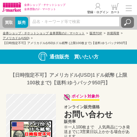
金券ショップ・
チケットショップ
金券買取の
J・マーケット
登録・ログイン
カート
買取
販売
金券ショップ・チケットショップ 金券買取のJ・マーケット
販売TOP
外貨両替
アメリカドル(USD)
【日時指定不可】アメリカドル(USD)1ドル紙幣 (上限100枚まで)【送料:ゆうパック950円】
通信販売 買いたい方
【日時指定不可】アメリカドル(USD)1ドル紙幣 (上限
100枚まで)【送料:ゆうパック950円】
ポイント対象外
オンライン販売価格
お問い合わせ
販売率
※一人100枚まで 人気商品につき発
送までに3営業日以上かかる場合があ
ります