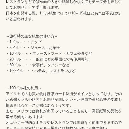
レストランなどでは額面の大きい紙幣しかなくてもチップ分を差し引
いてお釣りとして受け取れます。

日本を出発する際、1ドル紙幣はひとり10～15枚ほどあれば不安はな
いと思われます。

～旅行時の主な紙幣の使い方～

・1ドル・・・チップ

・5ドル・・・ジュース、お菓子

・10ドル・・・ファーストフード・カフェ軽食など

・20ドル・・・一般的にどの場面にでも使用可能

・50ドル・・・食事代、タクシーなど

・100ドル・・・ホテル、レストランなど

～100ドル札の利用～

アメリカでのお買い物はほぼカード決済がメインとなっており、その
ため個人商店や路面とお釣りが無いといった理由で高額紙幣の受取を
拒否されるケースが稀にあるようです。

またアメリカでは偽札が出回っていることもあり、高額紙幣の受取を
嫌がる傾向にあります。

とはいえ一般的なホテルやレストランでは問題なく使用できますので

まとまったお支払いがある場合には枚数がかさばる事の無い
