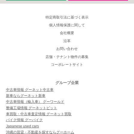
特定商取引法に基づく表示
個人情報保護に関して
会社概要
沿革
お問い合わせ
店舗・テナント物件の募集
コーポレートサイト
グループ企業
中古車情報 グーネット中古車
新車ならグーネット新車
中古車情報（輸入車） グーワールド
整備工場情報 グーネットピット
車買取・中古車査定情報 グーネット買取
バイク情報 グーバイク
Japanese used cars
沖縄の賃貸・不動産を探すならグーホーム