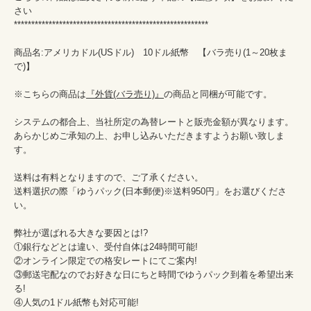
さい

********************************************************

商品名:アメリカドル(USドル)　10ドル紙幣　【バラ売り(1～20枚ま
で)】

※こちらの商品は
『外貨(バラ売り)』
の商品と同梱が可能です。

システムの都合上、当社所定の為替レートと販売金額が異なります。

あらかじめご承知の上、お申し込みいただきますようお願い致しま
す。

送料は有料となりますので、ご了承ください。

送料選択の際「ゆうパック(日本郵便)※送料950円」をお選びくださ
い。

弊社が選ばれる大きな要因とは!?

①銀行などとは違い、受付自体は24時間可能!

②オンライン限定での格安レートにてご案内!

③郵送宅配なのでお好きな日にちと時間でゆうパック到着を希望出来
る!

④人気の1ドル紙幣も対応可能!
