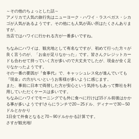
～その他のちょっとした話～

アメリカで人気の旅行先はニューヨーク・ハワイ・ラスベガス・シカ
ゴが人気があるようです。その他にも人気が高い所はたくさんありま
すが、

当店ではハワイに行かれる方が一番多いですね。

ちなみにハワイは、観光地として有名なですが、初めて行った方々が
良く言うのが、「お金が足りなかった」です。皆さんクレジットカー
ドも合わせて持っていく方が多いので大丈夫でしたが、現金が全く足
りなかったようです。

その一番の要因が『食事代』で、キャッシュレス化が進んでいても
『現金』の方がいいというお客様が多いように感じます。

また、事前に日本で両替した方が安心という気持ちもあって弊社を利
用していただくケースは多いです。

ちなみにハワイでモーニングでも外に食べに行けば15ドル前後はかか
る事が多いようです!さらにランチで20～25ドル、ディナーで30～50
ドルとかかり

1日全て外食となると70～90ドルかかる計算です。

さすが観光地!