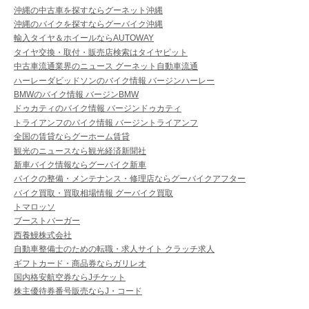
沖縄の中古車を探すならグーネット沖縄
沖縄のバイクを探すならグーバイク沖縄
輸入タイヤ＆ホイールならAUTOWAY
タイヤ交換・取付・販売店検索はタイヤピット
中古車流通業界のニュース グーネット自動車流通
ハーレーダビッドソンのバイク情報 バージンハーレー
BMWのバイク情報 バージンBMW
ドゥカティのバイク情報 バージンドゥカティ
トライアンフのバイク情報 バージントライアンフ
全国の賃貸ならグーホーム賃貸
観光のニュースなら観光経済新聞社
新車バイク情報ならグーバイク新車
バイクの整備・メンテナンス・修理店ならグーバイクアフター
バイク買取・買取相場情報 グーバイク買取
トマロッソ
ブーストバーガー
西養鰻株式会社
自動車整備士のための転職・求人サイト クラッチ求人
ギフトカード・商品券ならガリレオ
国内格安航空券ならJチケット
株主優待券番号販売ならJ・コード