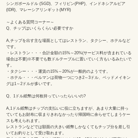
シンガポールドル (SGD)、フィリピン(PHP)、インドネシアルピア
(IDR)、マレーシアリンギット(MYR)

～よくある質問コーナー～

Q、チップはいくらくらい必要ですか

A,チップを出す主な場面としてはレストラン、タクシー、ホテルなど
です。

・レストラン・・・合計金額の15%～20%(サービス料が含まれている
場合は不要)※不要でも数ドルテーブルに置いていく方もいるみたいで
す。

・タクシー・・・運賃の15%～20%が一般的のようです。

・ホテル・・・ベルマンは荷物一つにつき2～3ドル、ベッドメイキン
グは1～2ドルが多いです。

Q、1ドル紙幣は何枚持っていったらいいの?

A,1ドル紙幣はチップの支払いに役に立ちますが、あまり大量に持っ
ていてもお財布に収まりきれなかったり帰国時に余らせてしまうケー
スも考えられます。

レストランなどでは額面の大きい紙幣しかなくてもチップ分を差し引
いてお釣りとして受け取れます。
