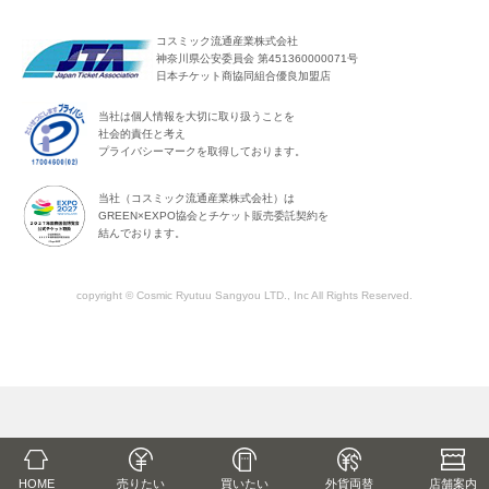
コスミック流通産業株式会社
神奈川県公安委員会 第451360000071号
日本チケット商協同組合優良加盟店
当社は個人情報を大切に取り扱うことを
社会的責任と考え
プライバシーマークを取得しております。
当社（コスミック流通産業株式会社）は
GREEN×EXPO協会とチケット販売委託契約を
結んでおります。
copyright © Cosmic Ryutuu Sangyou LTD., Inc All Rights Reserved.
HOME
売りたい
買いたい
外貨両替
店舗
案内