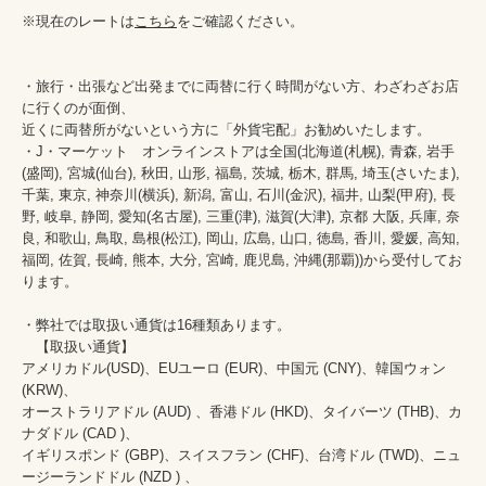
※現在のレートは
こちら
をご確認ください。

・旅行・出張など出発までに両替に行く時間がない方、わざわざお店
に行くのが面倒、

近くに両替所がないという方に「外貨宅配」お勧めいたします。

・J・マーケット　オンラインストアは全国(北海道(札幌), 青森, 岩手
(盛岡), 宮城(仙台), 秋田, 山形, 福島, 茨城, 栃木, 群馬, 埼玉(さいたま), 
千葉, 東京, 神奈川(横浜), 新潟, 富山, 石川(金沢), 福井, 山梨(甲府), 長
野, 岐阜, 静岡, 愛知(名古屋), 三重(津), 滋賀(大津), 京都 大阪, 兵庫, 奈
良, 和歌山, 鳥取, 島根(松江), 岡山, 広島, 山口, 徳島, 香川, 愛媛, 高知, 
福岡, 佐賀, 長崎, 熊本, 大分, 宮崎, 鹿児島, 沖縄(那覇))から受付してお
ります。

・弊社では取扱い通貨は16種類あります。

　【取扱い通貨】

アメリカドル(USD)、EUユーロ (EUR)、中国元 (CNY)、韓国ウォン 
(KRW)、

オーストラリアドル (AUD) 、香港ドル (HKD)、タイバーツ (THB)、カ
ナダドル (CAD )、

イギリスポンド (GBP)、スイスフラン (CHF)、台湾ドル (TWD)、ニュ
ージーランドドル (NZD ) 、
