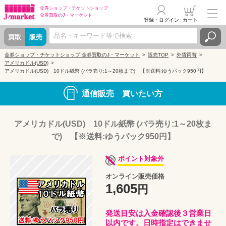
金券ショップ・
チケットショップ
金券買取の
J・マーケット
登録・ログイン
カート
買取
販売
金券ショップ・チケットショップ 金券買取のJ・マーケット
販売TOP
外貨両替
アメリカドル(USD)
アメリカドル(USD) 10ドル紙幣 (バラ売り:1～20枚まで) 【※送料:ゆうパック950円】
通信販売 買いたい方
アメリカドル(USD) 10ドル紙幣 (バラ売り:1～20枚ま
で) 【※送料:ゆうパック950円】
ポイント対象外
オンライン販売価格
1,605
円
発送目安は入金確認後３営業日
以内です。日時指定はできませ