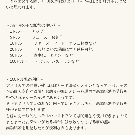
日本を出発する際、1ドル紙幣はひとり10～15枚ほどあれば不安はな
いと思われます。

～旅行時の主な紙幣の使い方～

・1ドル・・・チップ

・5ドル・・・ジュース、お菓子

・10ドル・・・ファーストフード・カフェ軽食など

・20ドル・・・一般的にどの場面にでも使用可能

・50ドル・・・食事代、タクシーなど

・100ドル・・・ホテル、レストランなど

～100ドル札の利用～

アメリカでのお買い物はほぼカード決済がメインとなっており、その
ため個人商店や路面とお釣りが無いといった理由で高額紙幣の受取を
拒否されるケースが稀にあるようです。

またアメリカでは偽札が出回っていることもあり、高額紙幣の受取を
嫌がる傾向にあります。

とはいえ一般的なホテルやレストランでは問題なく使用できますので

まとまったお支払いがある場合には枚数がかさばる事の無い

高額紙幣を用意した方が便利な面もあります。
