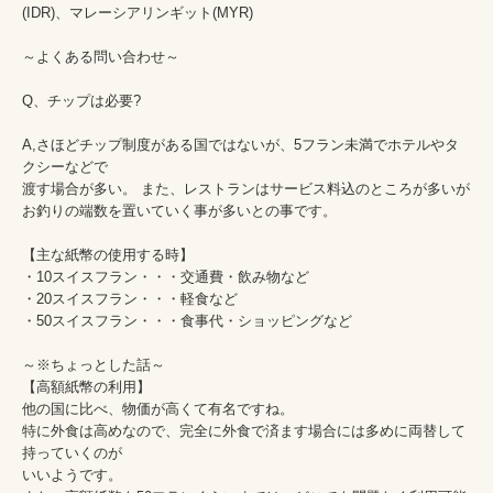
(IDR)、マレーシアリンギット(MYR)

～よくある問い合わせ～

Q、チップは必要?

A,さほどチップ制度がある国ではないが、5フラン未満でホテルやタ
クシーなどで

渡す場合が多い。 また、レストランはサービス料込のところが多いが

お釣りの端数を置いていく事が多いとの事です。

【主な紙幣の使用する時】

・10スイスフラン・・・交通費・飲み物など

・20スイスフラン・・・軽食など

・50スイスフラン・・・食事代・ショッピングなど

～※ちょっとした話～

【高額紙幣の利用】

他の国に比べ、物価が高くて有名ですね。

特に外食は高めなので、完全に外食で済ます場合には多めに両替して
持っていくのが

いいようです。
