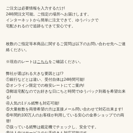
ご注文は必要情報を入力するだけ!

24時間注文可能。ご指定の場所へお届けします。

インターネットから簡単に注文できて、ゆうパックで

宅配されるので追跡もできて安心です。

枚数のご指定等本商品に関するご質問は以下のお問い合わせ先へご連
絡ください。

※現在のレートは
こちら
をご確認ください。

弊社が選ばれる大きな要因とは!?

①銀行などとは違い、受付自体は24時間可能!

②オンライン限定での格安レートにてご案内!

③郵送宅配なのでお好きな日にちと時間でゆうパック到着を希望出来
る!

④人気の1ドル紙幣も対応可能!

⑤大量枚数を両替希望の方は直接メール問い合わせで対応出来ます!

⑥年間約100万人のお客様が利用している安心の金券ショップでの両
替!

⑦扱っている紙幣は鑑定機でチェックし、安全です。

⑧法人向けサービスのお手続きも対応可能です。
