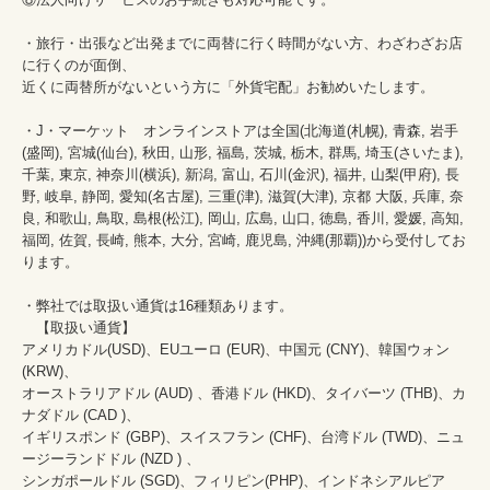
・旅行・出張など出発までに両替に行く時間がない方、わざわざお店
に行くのが面倒、

近くに両替所がないという方に「外貨宅配」お勧めいたします。

・J・マーケット　オンラインストアは全国(北海道(札幌), 青森, 岩手
(盛岡), 宮城(仙台), 秋田, 山形, 福島, 茨城, 栃木, 群馬, 埼玉(さいたま), 
千葉, 東京, 神奈川(横浜), 新潟, 富山, 石川(金沢), 福井, 山梨(甲府), 長
野, 岐阜, 静岡, 愛知(名古屋), 三重(津), 滋賀(大津), 京都 大阪, 兵庫, 奈
良, 和歌山, 鳥取, 島根(松江), 岡山, 広島, 山口, 徳島, 香川, 愛媛, 高知, 
福岡, 佐賀, 長崎, 熊本, 大分, 宮崎, 鹿児島, 沖縄(那覇))から受付してお
ります。

・弊社では取扱い通貨は16種類あります。

　【取扱い通貨】

アメリカドル(USD)、EUユーロ (EUR)、中国元 (CNY)、韓国ウォン 
(KRW)、

オーストラリアドル (AUD) 、香港ドル (HKD)、タイバーツ (THB)、カ
ナダドル (CAD )、

イギリスポンド (GBP)、スイスフラン (CHF)、台湾ドル (TWD)、ニュ
ージーランドドル (NZD ) 、

シンガポールドル (SGD)、フィリピン(PHP)、インドネシアルピア