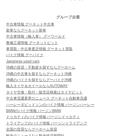
グループ企業
中古車情報 グーネット中古車
新車ならグーネット新車
中古車情報（輸入車） グーワールド
整備工場情報 グーネットピット
車買取・中古車査定情報 グーネット買取
バイク情報 グーバイク
Japanese used cars
沖縄の賃貸・不動産を探すならグーホーム
沖縄の中古車を探すならグーネット沖縄
沖縄のバイクを探すならグーバイク沖縄
輸入タイヤ＆ホイールならAUTOWAY
タイヤ交換・取付・販売店検索はタイヤピット
中古車流通業界のニュース グーネット自動車流通
ハーレーダビッドソンのバイク情報 バージンハーレー
BMWのバイク情報 バージンBMW
ドゥカティのバイク情報 バージンドゥカティ
トライアンフのバイク情報 バージントライアンフ
全国の賃貸ならグーホーム賃貸
観光のニュースなら観光経済新聞社