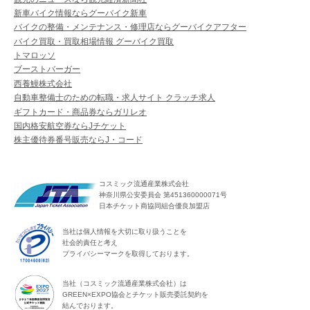
新車バイク情報ならグーバイク新車
バイクの整備・メンテナンス・修理店ならグーバイクアフター
バイク買取・買取相場情報 グーバイク買取
トマロッソ
ブーストバーガー
西養鰻株式会社
自動車整備士のための転職・求人サイト クラッチ求人
ギフトカード・商品券ならガリレオ
国内格安航空券ならJチケット
株主優待券番号販売ならJ・コード
コスミック流通産業株式会社
神奈川県公安委員会 第451360000071号
日本チケット商協同組合優良加盟店
当社は個人情報を大切に取り扱うことを
社会的責任と考え
プライバシーマークを取得しております。
当社（コスミック流通産業株式会社）は
GREEN×EXPO協会とチケット販売委託契約を
結んでおります。