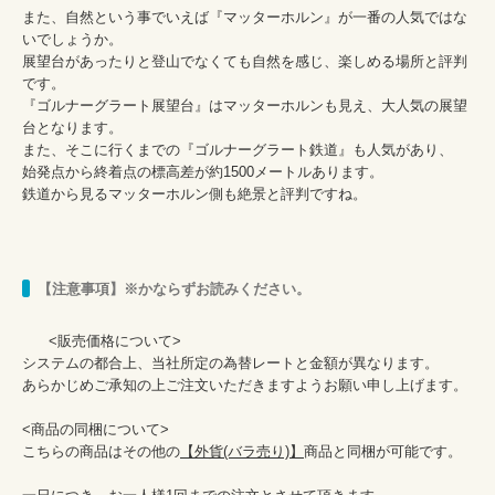
また、自然という事でいえば『マッターホルン』が一番の人気ではな
いでしょうか。

展望台があったりと登山でなくても自然を感じ、楽しめる場所と評判
です。

『ゴルナーグラート展望台』はマッターホルンも見え、大人気の展望
台となります。

また、そこに行くまでの『ゴルナーグラート鉄道』も人気があり、

始発点から終着点の標高差が約1500メートルあります。

鉄道から見るマッターホルン側も絶景と評判ですね。
【注意事項】※かならずお読みください。
      <販売価格について>

システムの都合上、当社所定の為替レートと金額が異なります。

あらかじめご承知の上ご注文いただきますようお願い申し上げます。

<商品の同梱について>

こちらの商品はその他の
【外貨(バラ売り)】
商品と同梱が可能です。
