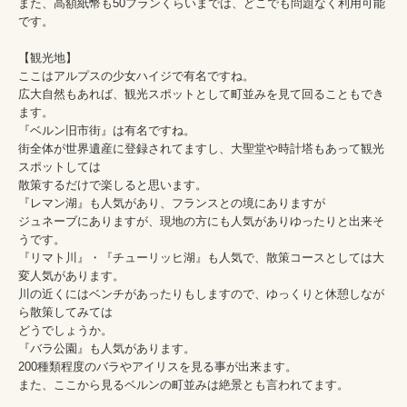
また、高額紙幣も50フランくらいまでは、どこでも問題なく利用可能
です。

【観光地】

ここはアルプスの少女ハイジで有名ですね。

広大自然もあれば、観光スポットとして町並みを見て回ることもでき
ます。

『ベルン旧市街』は有名ですね。

街全体が世界遺産に登録されてますし、大聖堂や時計塔もあって観光
スポットしては

散策するだけで楽しると思います。

『レマン湖』も人気があり、フランスとの境にありますが

ジュネーブにありますが、現地の方にも人気がありゆったりと出来そ
うです。

『リマト川』・『チューリッヒ湖』も人気で、散策コースとしては大
変人気があります。

川の近くにはベンチがあったりもしますので、ゆっくりと休憩しなが
ら散策してみては

どうでしょうか。

『バラ公園』も人気があります。

200種類程度のバラやアイリスを見る事が出来ます。

また、ここから見るベルンの町並みは絶景とも言われてます。
