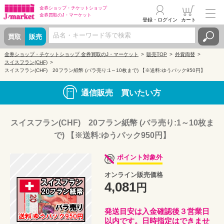
金券ショップ・
チケットショップ
金券買取の
J・マーケット
登録・ログイン
カート
買取
販売
金券ショップ・チケットショップ 金券買取のJ・マーケット
販売TOP
外貨両替
スイスフラン(CHF)
スイスフラン(CHF) 20フラン紙幣 (バラ売り:1～10枚まで) 【※送料:ゆうパック950円】
通信販売 買いたい方
スイスフラン(CHF) 20フラン紙幣 (バラ売り:1～10枚ま
で) 【※送料:ゆうパック950円】
ポイント対象外
オンライン販売価格
4,081
円
発送目安は入金確認後３営業日
以内です。日時指定はできませ