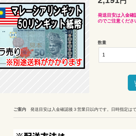
2,191
円
発送目安は入金確
のでご注意くださ
数量
ご案内
発送目安は入金確認後３営業日以内です。日時指定は