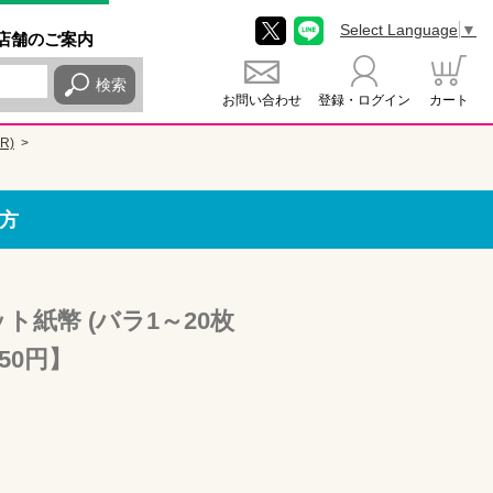
Select Language
▼
店舗
のご
案内
検索
お問い合わせ
登録・ログイン
カート
R)
方
ト紙幣 (バラ1～20枚
50円】