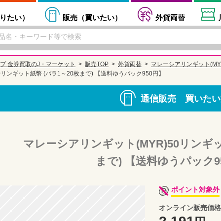
りたい
）
販売（
買いたい
）
外貨両替
プ 金券買取のJ・マーケット
販売TOP
外貨両替
マレーシアリンギット(MY
0リンギット紙幣 (バラ1～20枚まで) 【送料ゆうパック950円】
通信販売 買いたい
マレーシアリンギット(MYR)50リンギッ
まで) 【送料ゆうパック9
ポイント対象外
オンライン販売価格