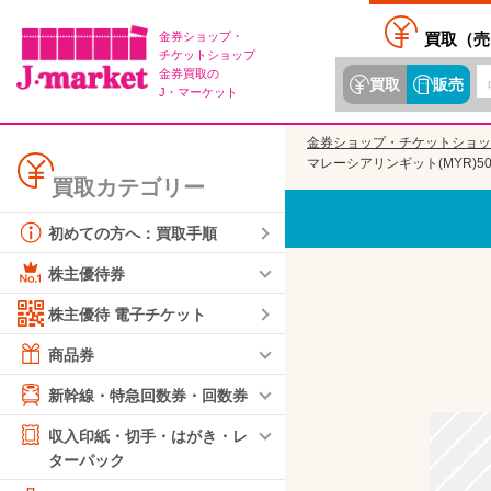
金券ショップ・
買取（
売
チケットショップ
金券買取の
買取
販売
J・マーケット
金券ショップ・チケットショッ
マレーシアリンギット(MYR)5
買取カテゴリー
初めての方へ：買取手順
株主優待券
株主優待 電子チケット
商品券
新幹線・特急回数券・回数券
収入印紙・切手・はがき・レ
ターパック