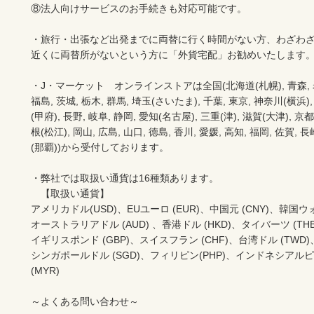
⑧法人向けサービスのお手続きも対応可能です。

・旅行・出張など出発までに両替に行く時間がない方、わざわざ
近くに両替所がないという方に「外貨宅配」お勧めいたします。
・J・マーケット　オンラインストアは全国(北海道(札幌), 青森, 岩手(
福島, 茨城, 栃木, 群馬, 埼玉(さいたま), 千葉, 東京, 神奈川(横浜),
(甲府), 長野, 岐阜, 静岡, 愛知(名古屋), 三重(津), 滋賀(大津), 京
根(松江), 岡山, 広島, 山口, 徳島, 香川, 愛媛, 高知, 福岡, 佐賀, 長
(那覇))から受付しております。

・弊社では取扱い通貨は16種類あります。

　【取扱い通貨】

アメリカドル(USD)、EUユーロ (EUR)、中国元 (CNY)、韓国ウォン
オーストラリアドル (AUD) 、香港ドル (HKD)、タイバーツ (THB)
イギリスポンド (GBP)、スイスフラン (CHF)、台湾ドル (TWD)
シンガポールドル (SGD)、フィリピン(PHP)、インドネシアルピ
(MYR)

～よくある問い合わせ～
