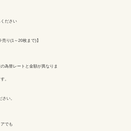
ください

り(1～20枚まで)】

定の為替レートと金額が異なりま
す。

さい。

アでも
