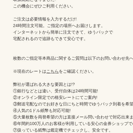
この機会にぜひご利用ください。

ご注文は必要情報を入力するだけ!

24時間注文可能。ご指定の場所へお届けします。

インターネットから簡単に注文できて、ゆうパックで

宅配されるので追跡もできて安心です。

枚数のご指定等本商品に関するご質問は以下のお問い合わせ先へ
※現在のレートは
こちら
をご確認ください。

弊社が選ばれる大きな要因とは!?

①銀行などとは違い、受付自体は24時間可能!

②オンライン限定での格安レートにてご案内!

③郵送宅配なのでお好きな日にちと時間でゆうパック到着を希望出
④人気の1ドル紙幣も対応可能!

⑤大量枚数を両替希望の方は直接メール問い合わせで対応出来ます
⑥年間約100万人のお客様が利用している安心の金券ショップでの
⑦扱っている紙幣は鑑定機でチェックし、安全です。
