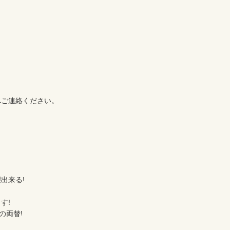
ご連絡ください。

来る!

!

両替!
