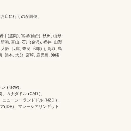
お店に行くのが面倒、



盛岡), 宮城(仙台), 秋田, 山形, 
 新潟, 富山, 石川(金沢), 福井, 山梨
都 大阪, 兵庫, 奈良, 和歌山, 鳥取, 島
崎, 熊本, 大分, 宮崎, 鹿児島, 沖縄
 (KRW)、

、カナダドル (CAD )、

、ニュージーランドドル (NZD ) 、

ア(IDR)、マレーシアリンギット