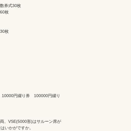
式30枚		

　		

　		

000円綴り券　100000円綴り
、VSE(5000形)はサルーン席が
かがですか。		
