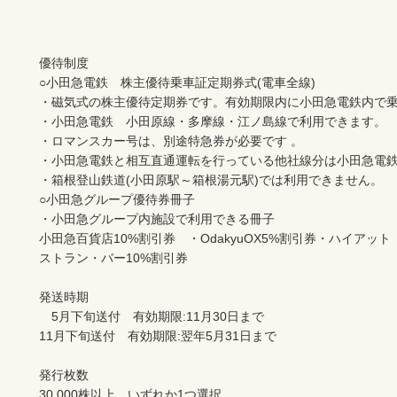
優待制度		

○小田急電鉄　株主優待乗車証定期券式(電車全線)		

・磁気式の株主優待定期券です。有効期限内に小田急電鉄内で乗降車
・小田急電鉄　小田原線・多摩線・江ノ島線で利用できます。		

・ロマンスカー号は、別途特急券が必要です 。		

・小田急電鉄と相互直通運転を行っている他社線分は小田急電鉄の株
・箱根登山鉄道(小田原駅～箱根湯元駅)では利用できません。		

○小田急グループ優待券冊子		

・小田急グループ内施設で利用できる冊子 		

小田急百貨店10%割引券　・OdakyuOX5%割引券・ハイアット
ストラン・バー10%割引券		

発送時期		

　5月下旬送付　有効期限:11月30日まで		

11月下旬送付　有効期限:翌年5月31日まで		

発行枚数　		

30,000株以上　いずれか1つ選択		
