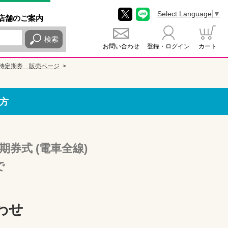
Select Language
▼
店舗
のご
案内
検索
お問い合わせ
登録・ログイン
カート
待定期券 販売ページ
方
期券式 (電車全線)
で
わせ