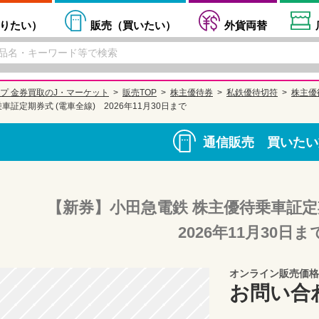
りたい
）
販売（
買いたい
）
外貨両替
プ 金券買取のJ・マーケット
販売TOP
株主優待券
私鉄優待切符
株主優
証定期券式 (電車全線) 2026年11月30日まで
通信販売 買いたい
【新券】小田急電鉄 株主優待乗車証定
2026年11月30日ま
オンライン販売価格
お問い合