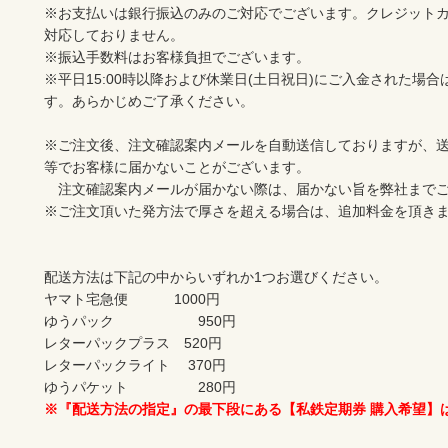
※お支払いは銀行振込のみのご対応でございます。クレジットカ
対応しておりません。		

※振込手数料はお客様負担でございます。		

※平日15:00時以降および休業日(土日祝日)にご入金された場
す。あらかじめご了承ください。		

※ご注文後、注文確認案内メールを自動送信しておりますが、
等でお客様に届かないことがございます。		

　注文確認案内メールが届かない際は、届かない旨を弊社までご連絡
※ご注文頂いた発方法で厚さを超える場合は、追加料金を頂きます。
配送方法は下記の中からいずれか1つお選びください。		

ヤマト宅急便　　　 1000円		

ゆうパック　　　　　　950円		

レターパックプラス　520円		

レターパックライト　 370円		

※『配送方法の指定』の最下段にある【私鉄定期券 購入希望】