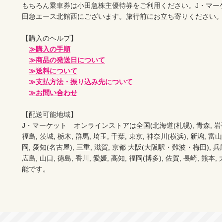
もちろん乗車券は小田急株主優待券をご利用ください。J・マー
田急エース北館西にございます。旅行前にお立ち寄りください。		
【購入のヘルプ】		

≫購入の手順
≫商品の発送日について
≫送料について
≫支払方法・振り込み先について
≫お問い合わせ
【配送可能地域】		

J・マーケット　オンラインストアは全国(北海道(札幌), 青森, 岩手(盛岡
福島, 茨城, 栃木, 群馬, 埼玉, 千葉, 東京, 神奈川(横浜), 新潟, 富山,
岡, 愛知(名古屋), 三重, 滋賀, 京都 大阪(大阪駅・難波・梅田), 兵庫,
広島, 山口, 徳島, 香川, 愛媛, 高知, 福岡(博多), 佐賀, 長崎, 熊本
能です。