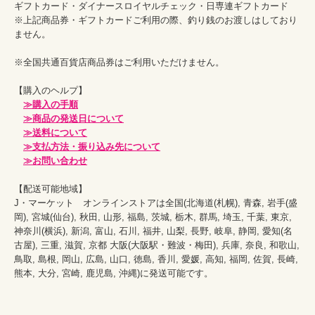
ギフトカード・ダイナースロイヤルチェック・日専連ギフトカード

※上記商品券・ギフトカードご利用の際、釣り銭のお渡しはしており
ません。

※全国共通百貨店商品券はご利用いただけません。

【購入のヘルプ】

≫購入の手順
≫商品の発送日について
≫送料について
≫支払方法・振り込み先について
≫お問い合わせ
【配送可能地域】

J・マーケット　オンラインストアは全国(北海道(札幌), 青森, 岩手(盛
岡), 宮城(仙台), 秋田, 山形, 福島, 茨城, 栃木, 群馬, 埼玉, 千葉, 東京, 
神奈川(横浜), 新潟, 富山, 石川, 福井, 山梨, 長野, 岐阜, 静岡, 愛知(名
古屋), 三重, 滋賀, 京都 大阪(大阪駅・難波・梅田), 兵庫, 奈良, 和歌山, 
鳥取, 島根, 岡山, 広島, 山口, 徳島, 香川, 愛媛, 高知, 福岡, 佐賀, 長崎, 
熊本, 大分, 宮崎, 鹿児島, 沖縄)に発送可能です。
