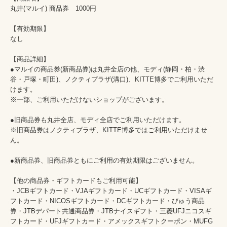
丸井(マルイ) 商品券　1000円

【有効期限】

なし

【商品詳細】

●マルイの商品券(新商品券)は丸井全店の他、モディ(静岡・柏・渋
谷・戸塚・町田)、ノクティプラザ(溝口)、KITTE博多でご利用いただ
けます。

※一部、ご利用いただけないショップがございます。

●旧商品券も丸井全店、モディ全店でご利用いただけます。

※旧商品券はノクティプラザ、KITTE博多ではご利用いただけませ
ん。

●新商品券、旧商品券ともにご利用の有効期限はございません。

【他の商品券・ギフトカードもご利用可能】

・JCBギフトカード・VJAギフトカード・UCギフトカード・VISAギ
フトカード・NICOSギフトカード・DCギフトカード・びゅう商品
券・JTBデパート共通商品券・JTBナイスギフト・三菱UFJニコスギ
フトカード・UFJギフトカード・アメックスギフトクーポン・MUFG