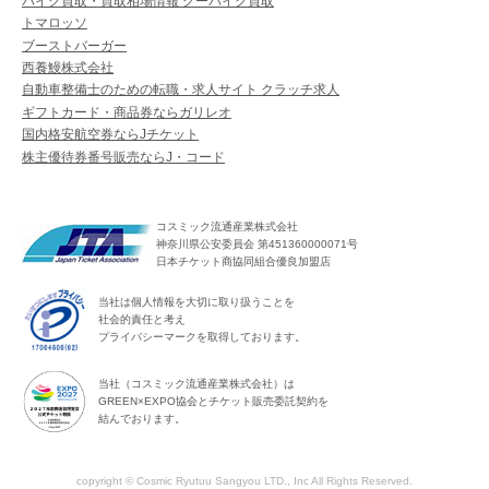
バイク買取・買取相場情報 グーバイク買取
トマロッソ
ブーストバーガー
西養鰻株式会社
自動車整備士のための転職・求人サイト クラッチ求人
ギフトカード・商品券ならガリレオ
国内格安航空券ならJチケット
株主優待券番号販売ならJ・コード
コスミック流通産業株式会社
神奈川県公安委員会 第451360000071号
日本チケット商協同組合優良加盟店
当社は個人情報を大切に取り扱うことを
社会的責任と考え
プライバシーマークを取得しております。
当社（コスミック流通産業株式会社）は
GREEN×EXPO協会とチケット販売委託契約を
結んでおります。
copyright © Cosmic Ryutuu Sangyou LTD., Inc All Rights Reserved.