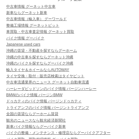
中古車情報 グーネット中古車
新車ならグーネット新車
中古車情報（輸入車） グーワールド
整備工場情報 グーネットピット
車買取・中古車査定情報 グーネット買取
バイク情報 グーバイク
Japanese used cars
沖縄の賃貸・不動産を探すならグーホーム
沖縄の中古車を探すならグーネット沖縄
沖縄のバイクを探すならグーバイク沖縄
輸入タイヤ＆ホイールならAUTOWAY
タイヤ交換・取付・販売店検索はタイヤピット
中古車流通業界のニュース グーネット自動車流通
ハーレーダビッドソンのバイク情報 バージンハーレー
BMWのバイク情報 バージンBMW
ドゥカティのバイク情報 バージンドゥカティ
トライアンフのバイク情報 バージントライアンフ
全国の賃貸ならグーホーム賃貸
観光のニュースなら観光経済新聞社
新車バイク情報ならグーバイク新車
バイクの整備・メンテナンス・修理店ならグーバイクアフター