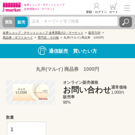
金券ショップ・
チケットショップ
金券買取の
J・マーケット
登録・ログイン
カート
買取
販売
金券ショップ・チケットショップ 金券買取のJ・マーケット
販売TOP
商品券・ギフトカード
専門店・その他
丸井(マルイ) 商品券 1000円
通信販売 買いたい方
丸井(マルイ) 商品券 1000円
オンライン販売価格
通常価格
お問い合わせ
1,000
円
販売率
98%
数量