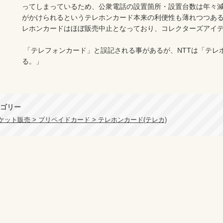
ってしまっているため、公衆電話の設置箇所・設置台数は年々
がかけられるというテレホンカード本来の利便性も薄れつつある
レホンカードはほぼ販売中止となっており、コレクターズアイテ
 「テレフォンカード」と誤記される事があるが、NTTは「テレホンカード」が正式な表記であ
る。」

ゴリー
ット販売 > プリペイドカード > テレホンカード(テレカ)