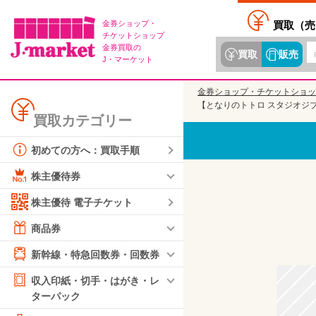
金券ショップ・
買取（
売
チケットショップ
金券買取の
買取
販売
J・マーケット
金券ショップ・チケットショッ
【となりのトトロ スタジオジブ
買取カテゴリー
初めての方へ：買取手順
株主優待券
株主優待 電子チケット
商品券
新幹線・特急回数券・回数券
収入印紙・切手・はがき・レ
ターパック