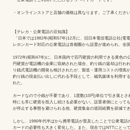
・オンラインストアと店舗の価格は異なります。ご了承ください
【テレカ・公衆電話の豆知識】

 「日本では1982年(昭和57年)12月に、旧日本電信電話公社(電電公社)が発行・発売を開始した。テ
レホンカード対応の公衆電話は首都圏から設置が進められ、全国
1972年(昭和47年)に、日本国内で百円硬貨の利用できる黄色
円硬貨が電話機の金庫に収納された場合、釣り銭の返却は行わ
り銭式電話機の開発も検討されたが、製造・運用コストの増嵩
釣り銭の現金払い出しに代わる手段として、磁気媒体を利用す
れた。

カードなので小銭が不要であり、1度数(10円)単位で引き落と
時にも常に硬貨を投入し続ける必要がない。設置者側にとって
が停止する事態を避けられる他、硬貨集金の巡回経費を節減でき
しかし、1990年代半ばから携帯電話が普及したことで公衆電
カードの必要性も大きく変化した。また、現在ではNTTにとっ