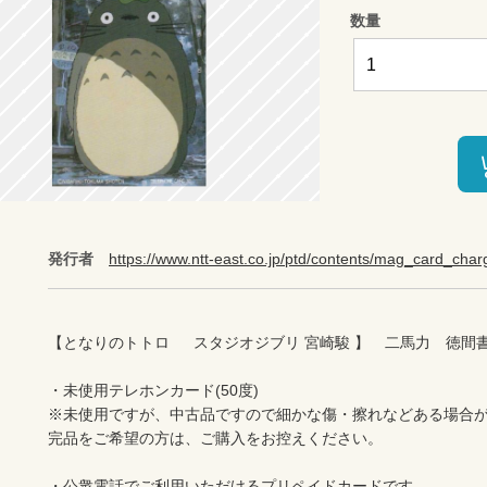
数量
発行者
https://www.ntt-east.co.jp/ptd/contents/mag_card_char
【となりのトトロ  　スタジオジブリ 宮崎駿 】　二馬力　徳間書
・未使用テレホンカード(50度)　

※未使用ですが、中古品ですので細かな傷・擦れなどある場合が
完品をご希望の方は、ご購入をお控えください。

・公衆電話でご利用いただけるプリペイドカードです。
