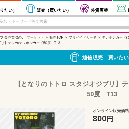
りたい
）
販売（
買いたい
）
外貨両替
プ 金券買取のJ・マーケット
販売TOP
プリペイドカード
テレホンカード(
リ】テレカ/テレホンカード50度 T13
通信販売 買いたい
【となりのトトロ スタジオジブリ】テ
50度 T13
オンライン販売価格
800
円