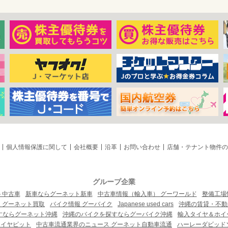
個人情報保護に関して
会社概要
沿革
お問い合わせ
店舗・テナント物件の
グループ企業
ト中古車
新車ならグーネット新車
中古車情報（輸入車） グーワールド
整備工場
 グーネット買取
バイク情報 グーバイク
Japanese used cars
沖縄の賃貸・不動
すならグーネット沖縄
沖縄のバイクを探すならグーバイク沖縄
輸入タイヤ＆ホイー
タイヤピット
中古車流通業界のニュース グーネット自動車流通
ハーレーダビッド