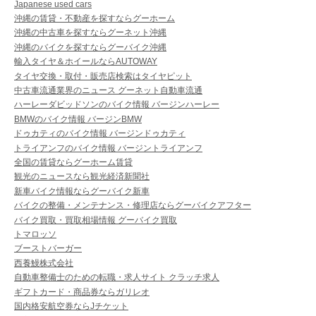
Japanese used cars
沖縄の賃貸・不動産を探すならグーホーム
沖縄の中古車を探すならグーネット沖縄
沖縄のバイクを探すならグーバイク沖縄
輸入タイヤ＆ホイールならAUTOWAY
タイヤ交換・取付・販売店検索はタイヤピット
中古車流通業界のニュース グーネット自動車流通
ハーレーダビッドソンのバイク情報 バージンハーレー
BMWのバイク情報 バージンBMW
ドゥカティのバイク情報 バージンドゥカティ
トライアンフのバイク情報 バージントライアンフ
全国の賃貸ならグーホーム賃貸
観光のニュースなら観光経済新聞社
新車バイク情報ならグーバイク新車
バイクの整備・メンテナンス・修理店ならグーバイクアフター
バイク買取・買取相場情報 グーバイク買取
トマロッソ
ブーストバーガー
西養鰻株式会社
自動車整備士のための転職・求人サイト クラッチ求人
ギフトカード・商品券ならガリレオ
国内格安航空券ならJチケット