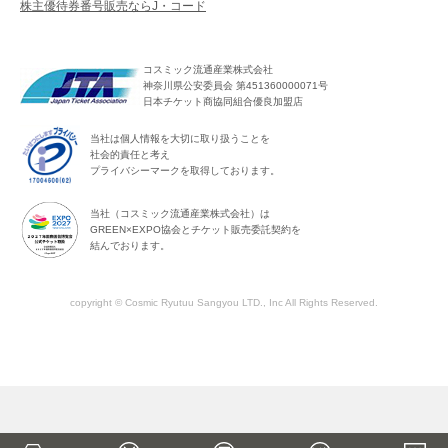
株主優待券番号販売ならJ・コード
コスミック流通産業株式会社
神奈川県公安委員会 第451360000071号
日本チケット商協同組合優良加盟店
当社は個人情報を大切に取り扱うことを
社会的責任と考え
プライバシーマークを取得しております。
当社（コスミック流通産業株式会社）は
GREEN×EXPO協会とチケット販売委託契約を
結んでおります。
copyright © Cosmic Ryutuu Sangyou LTD., Inc All Rights Reserved.