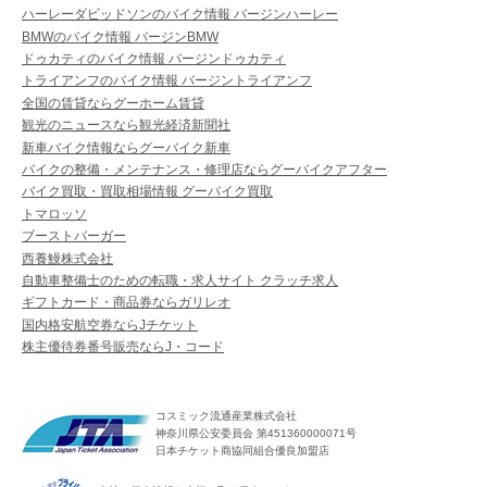
ハーレーダビッドソンのバイク情報 バージンハーレー
BMWのバイク情報 バージンBMW
ドゥカティのバイク情報 バージンドゥカティ
トライアンフのバイク情報 バージントライアンフ
全国の賃貸ならグーホーム賃貸
観光のニュースなら観光経済新聞社
新車バイク情報ならグーバイク新車
バイクの整備・メンテナンス・修理店ならグーバイクアフター
バイク買取・買取相場情報 グーバイク買取
トマロッソ
ブーストバーガー
西養鰻株式会社
自動車整備士のための転職・求人サイト クラッチ求人
ギフトカード・商品券ならガリレオ
国内格安航空券ならJチケット
株主優待券番号販売ならJ・コード
コスミック流通産業株式会社
神奈川県公安委員会 第451360000071号
日本チケット商協同組合優良加盟店