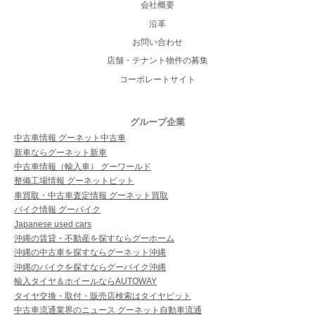
会社概要
沿革
お問い合わせ
店舗・テナント物件の募集
コーポレートサイト
グループ企業
中古車情報 グーネット中古車
新車ならグーネット新車
中古車情報（輸入車） グーワールド
整備工場情報 グーネットピット
車買取・中古車査定情報 グーネット買取
バイク情報 グーバイク
Japanese used cars
沖縄の賃貸・不動産を探すならグーホーム
沖縄の中古車を探すならグーネット沖縄
沖縄のバイクを探すならグーバイク沖縄
輸入タイヤ＆ホイールならAUTOWAY
タイヤ交換・取付・販売店検索はタイヤピット
中古車流通業界のニュース グーネット自動車流通