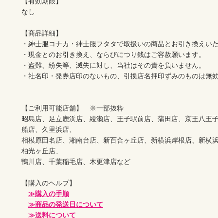
【有効期限】

なし

【商品詳細】

・紳士服コナカ・紳士服フタタで取扱いの商品とお引き換えいた
・現金とのお引き換え、ならびにつり銭はご容赦願います。

・盗難、紛失等、滅失に対し、当社はその責を負いません。

・社名印・発券店印のないもの、引換店名押印ずみのものは無効
【ご利用可能店舗】　※一部抜粋

昭島店、足立鹿浜店、綾瀬店、王子駅前店、蒲田店、京王八王
船店、久里浜店、

相模原田名店、湘南台店、新百合ヶ丘店、新横浜岸根店、新横
柏光ヶ丘店、

鴨川店、千葉稲毛店、木更津店など

【購入のヘルプ】

≫購入の手順
≫商品の発送日について
≫送料について