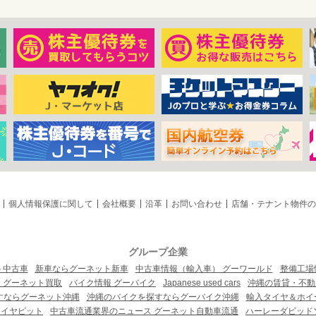
個人情報保護に関して
会社概要
沿革
お問い合わせ
店舗・テナント物件の
グループ企業
ト中古車
新車ならグーネット新車
中古車情報（輸入車） グーワールド
整備工場
 グーネット買取
バイク情報 グーバイク
Japanese used cars
沖縄の賃貸・不動
すならグーネット沖縄
沖縄のバイクを探すならグーバイク沖縄
輸入タイヤ＆ホイー
タイヤピット
中古車流通業界のニュース グーネット自動車流通
ハーレーダビッド