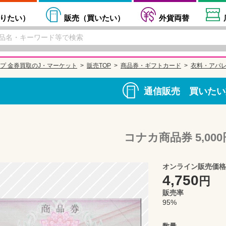
りたい
）
販売（
買いたい
）
外貨両替
プ 金券買取のJ・マーケット
販売TOP
商品券・ギフトカード
衣料・アパ
通信販売 買いたい
コナカ商品券 5,000
オンライン販売価格
4,750
円
販売率
95%
数量