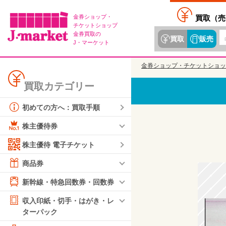
金券ショップ・
買取（
売
チケットショップ
金券買取の
買取
販売
J・マーケット
金券ショップ・チケットショッ
買取カテゴリー
初めての方へ：買取手順
株主優待券
株主優待 電子チケット
商品券
新幹線・特急回数券・回数券
収入印紙・切手・はがき・レ
ターパック