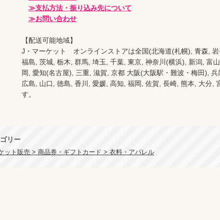
≫支払方法・振り込み先について
≫お問い合わせ
【配送可能地域】

J・マーケット　オンラインストアは全国(北海道(札幌), 青森, 岩手(盛岡
福島, 茨城, 栃木, 群馬, 埼玉, 千葉, 東京, 神奈川(横浜), 新潟, 富山,
岡, 愛知(名古屋), 三重, 滋賀, 京都 大阪(大阪駅・難波・梅田), 兵庫,
広島, 山口, 徳島, 香川, 愛媛, 高知, 福岡, 佐賀, 長崎, 熊本, 大
す。

ゴリー
ケット販売 > 商品券・ギフトカード > 衣料・アパレル