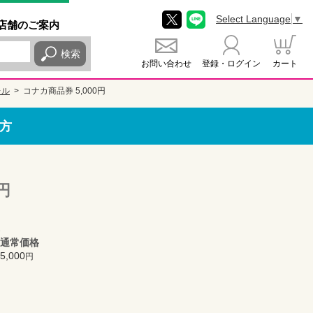
Select Language
▼
店舗
のご
案内
検索
お問い合わせ
登録・ログイン
カート
レル
コナカ商品券 5,000円
方
円
通常価格
5,000
円